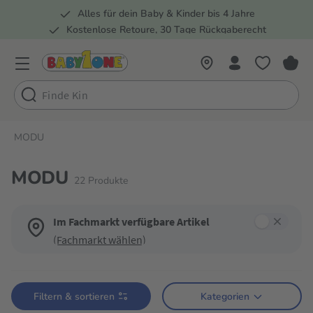
Alles für dein Baby & Kinder bis 4 Jahre
springen
Zur Hauptnavigation springen
Kostenlose Retoure, 30 Tage Rückgaberecht
5 Fachmärkte in der Schweiz
MODU
MODU
22
Produkte
Im Fachmarkt verfügbare Artikel
(Fachmarkt wählen)
Verwende die Filter, um die Produktliste nach deinen Wünschen einzugren
Filtern & sortieren
Kategorien