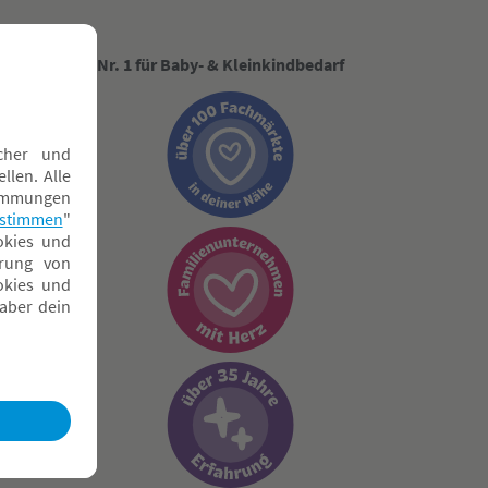
Nr. 1 für Baby- & Kleinkindbedarf
ngen
g