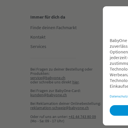
Immer für dich da
Gut in
Finde deinen Fachmarkt
Fachha
Kontakt
Reserv
Services
Hilfe &
Zahlun
Newsle
Bei Fragen zu deiner Bestellung oder 
Produkten:
Gewinn
service@babyone.ch
oder schreibe uns direkt 
hier
.
Dein K
Bei Fragen zur BabyOne-Card:
BabyOn
kunden@babyone.ch
Beratu
Bei Reklamation deiner Onlinebestellung:
buche
reklamation-schweiz@babyone.ch
Oder ruf uns an unter:
+41 44 743 80 09
Welco
(Mo - Sa: 09 - 17 Uhr)