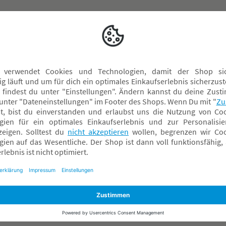
formiert
Über BabyOne
Rechtliches
ndelsgarantie
Über Uns
Datenschutz
ieren & Abholen
Karriere
AGB
 FAQ
Soziales Engagement
Widerrufsrecht
g & Versand
Nachhaltigkeit
Dateneinstellu
tter
Presse
Impressum
spiele
Sicherheit & Rückrufe
Widerrufsantra
onto
Ratgeber Übersicht
e-Card
Events vor Ort
ngstermin
n
me Box