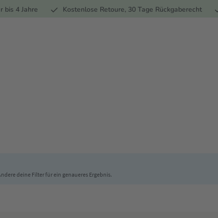
Ernährung
Pflege
Marken
Geschenke
% Sale
Ratge
r bis 4 Jahre
Kostenlose Retoure, 30 Tage Rückgaberecht
 Ändere deine Filter für ein genaueres Ergebnis.