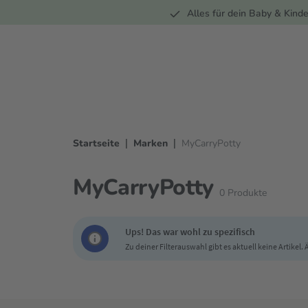
Unterwegs
Wohnen
Spielzeug
Bekleidung
Alles für dein Baby & Kinde
springen
Zur Hauptnavigation springen
|
|
Startseite
Marken
MyCarryPotty
MyCarryPotty
0
Produkte
Ups! Das war wohl zu spezifisch
Zu deiner Filterauswahl gibt es aktuell keine Artikel.