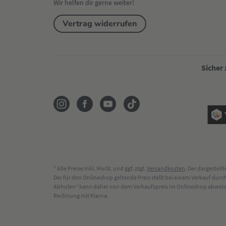
Wir helfen dir gerne weiter!
Vertrag widerrufen
Sicher
* Alle Preise inkl. MwSt. und ggf. zzgl.
Versandkosten
. Der dargestel
Der für den Onlineshop geltende Preis stellt bei einem Verkauf du
Abholen“ kann daher von dem Verkaufspreis im Onlineshop abweichen
Rechnung mit Klarna.