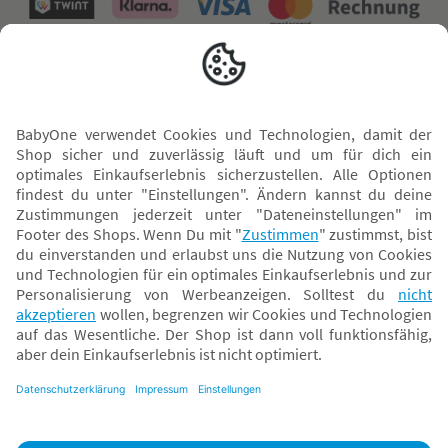
Versand mit
* Alle Preise inkl. MwSt. und ggf. zzgl.
Versandkosten
. Der dargestellte Preis gilt -
abhängig von der von dir gewählten Option - im BabyOne-Onlineshop oder bei
Abholung in dem von dir gewählten BabyOne-Franchise-Betrieb. Der für den
Onlineshop geltende Preis stellt bei einem Verkauf durch unsere Franchise-
Nehmer eine unverbindliche Preisempfehlung dar. Der Verkaufspreis der
Franchise-Nehmer im Rahmen der Option „Reservieren und Abholen“ kann
daher von dem Verkaufspreis im Onlineshop abweichen. Angaben zu
Versandzeiten gelten nur bei Bezahlung mit einer der folgenden Zahlarten:
PayPal, Visa, Mastercard, Sofortüberweisung (Klarna), Kauf auf Rechnung mit
Klarna.