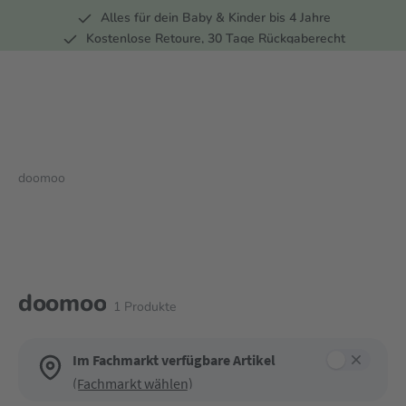
Alles für dein Baby & Kinder bis 4 Jahre
springen
Zur Hauptnavigation springen
Kostenlose Retoure, 30 Tage Rückgaberecht
5 Fachmärkte in der Schweiz
doomoo
doomoo
1
Produkte
Im Fachmarkt verfügbare Artikel
(Fachmarkt wählen)