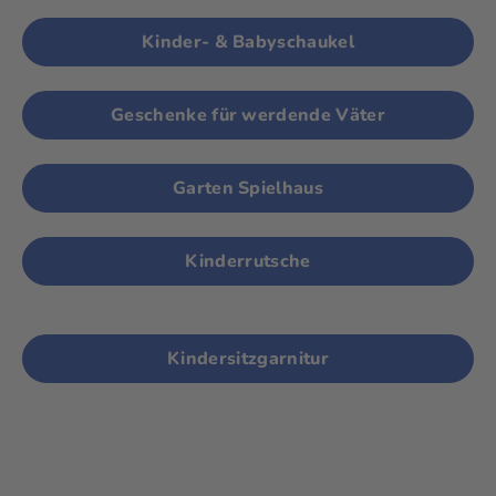
Kinder- & Babyschaukel
Geschenke für werdende Väter
Garten Spielhaus
Kinderrutsche
Kindersitzgarnitur