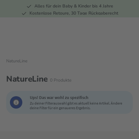
Alles für dein Baby & Kinder bis 4 Jahre
springen
Zur Hauptnavigation springen
Kostenlose Retoure, 30 Tage Rückgaberecht
5 Fachmärkte in der Schweiz
NatureLine
NatureLine
0
Produkte
Ups! Das war wohl zu spezifisch
Zu deiner Filterauswahl gibt es aktuell keine Artikel. Ändere
deine Filter für ein genaueres Ergebnis.