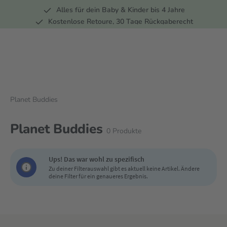
Alles für dein Baby & Kinder bis 4 Jahre
springen
Zur Hauptnavigation springen
Kostenlose Retoure, 30 Tage Rückgaberecht
5 Fachmärkte in der Schweiz
Planet Buddies
Planet Buddies
0
Produkte
Ups! Das war wohl zu spezifisch
Zu deiner Filterauswahl gibt es aktuell keine Artikel. Ändere
deine Filter für ein genaueres Ergebnis.