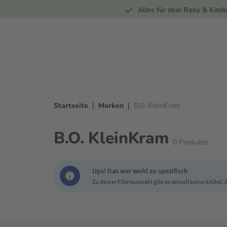
Unterwegs
Wohnen
Spielzeug
Bekleidung
Alles für dein Baby & Kinde
springen
Zur Hauptnavigation springen
|
|
Startseite
Marken
B.O. KleinKram
B.O. KleinKram
0
Produkte
Ups! Das war wohl zu spezifisch
Zu deiner Filterauswahl gibt es aktuell keine Artikel.