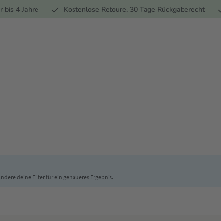
Ernährung
Pflege
Marken
Geschenke
% Sale
Ratge
r bis 4 Jahre
Kostenlose Retoure, 30 Tage Rückgaberecht
 Ändere deine Filter für ein genaueres Ergebnis.