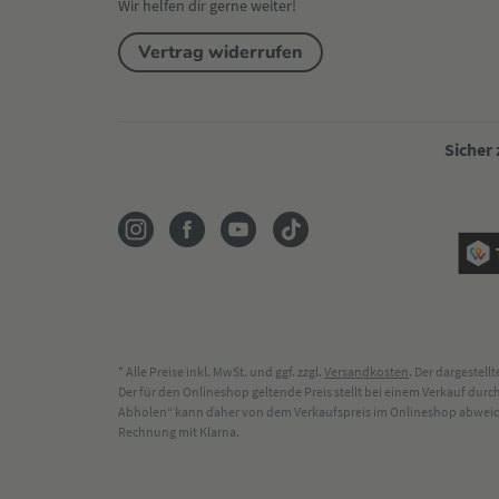
Wir helfen dir gerne weiter!
Vertrag widerrufen
Sicher
* Alle Preise inkl. MwSt. und ggf. zzgl.
Versandkosten
. Der dargestel
Der für den Onlineshop geltende Preis stellt bei einem Verkauf du
Abholen“ kann daher von dem Verkaufspreis im Onlineshop abweichen
Rechnung mit Klarna.