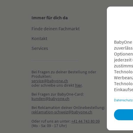
Immer für dich da
Gut in
Finde deinen Fachmarkt
Fachha
Kontakt
Reserv
Services
Hilfe &
Zahlun
Newsle
Bei Fragen zu deiner Bestellung oder 
Produkten:
Gewinn
service@babyone.ch
oder schreibe uns direkt 
hier
.
Dein K
Bei Fragen zur BabyOne-Card:
BabyOn
kunden@babyone.ch
Beratu
Bei Reklamation deiner Onlinebestellung:
buche
reklamation-schweiz@babyone.ch
Oder ruf uns an unter:
+41 44 743 80 09
Welco
(Mo - Sa: 09 - 17 Uhr)