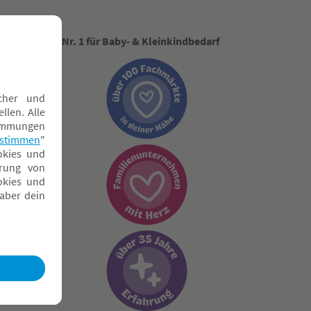
Nr. 1 für Baby- & Kleinkindbedarf
ngen
g