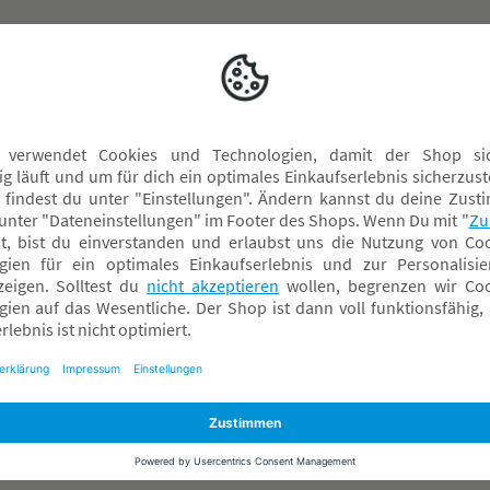
formiert
Über BabyOne
Rechtliches
ndelsgarantie
Über Uns
Datenschutz
ieren & Abholen
Karriere
AGB
 FAQ
Soziales Engagement
Widerrufsrecht
g & Versand
Nachhaltigkeit
Dateneinstellu
tter
Presse
Impressum
spiele
Sicherheit & Rückrufe
Widerrufsantra
onto
Ratgeber Übersicht
e-Card
Events vor Ort
ngstermin
n
me Box