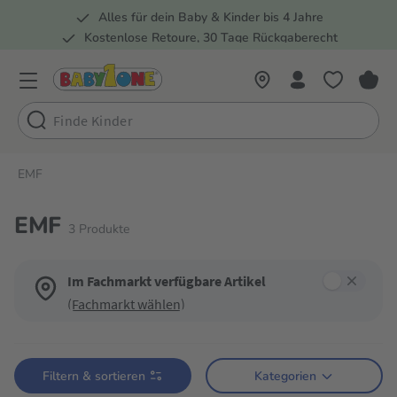
Alles für dein Baby & Kinder bis 4 Jahre
springen
Zur Hauptnavigation springen
Kostenlose Retoure, 30 Tage Rückgaberecht
5 Fachmärkte in der Schweiz
EMF
EMF
3
Produkte
Im Fachmarkt verfügbare Artikel
(Fachmarkt wählen)
Verwende die Filter, um die Produktliste nach deinen Wünschen einzugren
Filtern & sortieren
Kategorien