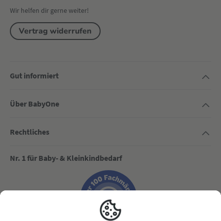
Wir helfen dir gerne weiter!
Vertrag widerrufen
Gut informiert
Über BabyOne
Rechtliches
Nr. 1 für Baby- & Kleinkindbedarf