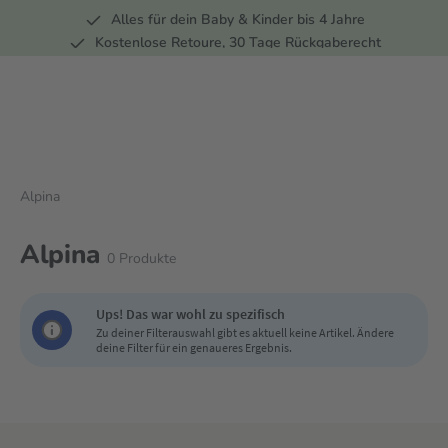
Alles für dein Baby & Kinder bis 4 Jahre
springen
Zur Hauptnavigation springen
Kostenlose Retoure, 30 Tage Rückgaberecht
5 Fachmärkte in der Schweiz
Alpina
Alpina
0
Produkte
Ups! Das war wohl zu spezifisch
Zu deiner Filterauswahl gibt es aktuell keine Artikel. Ändere
deine Filter für ein genaueres Ergebnis.