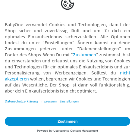
Versand mit
* Alle Preise inkl. MwSt. und ggf. zzgl.
Versandkosten
. Der dargestellte Preis gilt -
abhängig von der von dir gewählten Option - im BabyOne-Onlineshop oder bei
Abholung in dem von dir gewählten BabyOne-Franchise-Betrieb. Der für den
Onlineshop geltende Preis stellt bei einem Verkauf durch unsere Franchise-
Nehmer eine unverbindliche Preisempfehlung dar. Der Verkaufspreis der
Franchise-Nehmer im Rahmen der Option „Reservieren und Abholen“ kann
daher von dem Verkaufspreis im Onlineshop abweichen. Angaben zu
Versandzeiten gelten nur bei Bezahlung mit einer der folgenden Zahlarten:
PayPal, Visa, Mastercard, Sofortüberweisung (Klarna), Kauf auf Rechnung mit
Klarna.