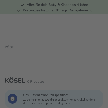
Alles für dein Baby & Kinder bis 4 Jahre
springen
Zur Hauptnavigation springen
Kostenlose Retoure, 30 Tage Rückgaberecht
5 Fachmärkte in der Schweiz
KÖSEL
KÖSEL
0
Produkte
Ups! Das war wohl zu spezifisch
Zu deiner Filterauswahl gibt es aktuell keine Artikel. Ändere
deine Filter für ein genaueres Ergebnis.