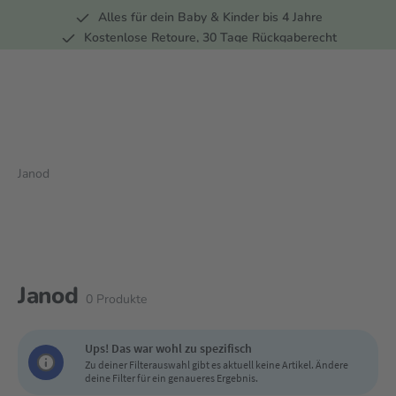
Alles für dein Baby & Kinder bis 4 Jahre
springen
Zur Hauptnavigation springen
Kostenlose Retoure, 30 Tage Rückgaberecht
5 Fachmärkte in der Schweiz
Janod
Janod
0
Produkte
Ups! Das war wohl zu spezifisch
Zu deiner Filterauswahl gibt es aktuell keine Artikel. Ändere
deine Filter für ein genaueres Ergebnis.