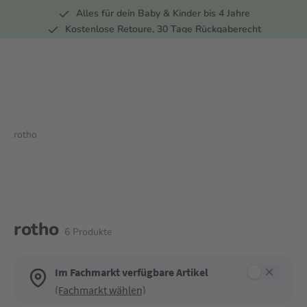
Alles für dein Baby & Kinder bis 4 Jahre
springen
Zur Hauptnavigation springen
Kostenlose Retoure, 30 Tage Rückgaberecht
5 Fachmärkte in der Schweiz
rotho
rotho
6
Produkte
Im Fachmarkt verfügbare Artikel
(Fachmarkt wählen)