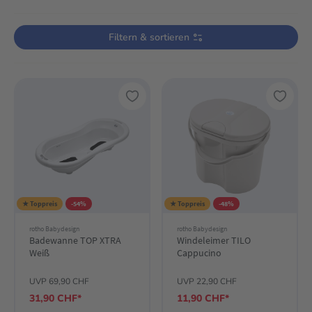
Verwende die Filter, um die Produktliste nach deinen Wünschen einzugre
Filtern & sortieren
★ Toppreis
-54%
★ Toppreis
-48%
rotho Babydesign
rotho Babydesign
Badewanne TOP XTRA
Windeleimer TILO
Weiß
Cappucino
UVP 69,90 CHF
UVP 22,90 CHF
31,90 CHF*
11,90 CHF*