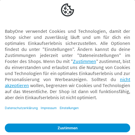
Versand mit
* Alle Preise inkl. MwSt. und ggf. zzgl.
Versandkosten
. Der dargestellte Preis gilt -
abhängig von der von dir gewählten Option - im BabyOne-Onlineshop oder bei
Abholung in dem von dir gewählten BabyOne-Franchise-Betrieb. Der für den
Onlineshop geltende Preis stellt bei einem Verkauf durch unsere Franchise-
Nehmer eine unverbindliche Preisempfehlung dar. Der Verkaufspreis der
Franchise-Nehmer im Rahmen der Option „Reservieren und Abholen“ kann
daher von dem Verkaufspreis im Onlineshop abweichen. Angaben zu
Versandzeiten gelten nur bei Bezahlung mit einer der folgenden Zahlarten:
PayPal, Visa, Mastercard, Sofortüberweisung (Klarna), Kauf auf Rechnung mit
Klarna.