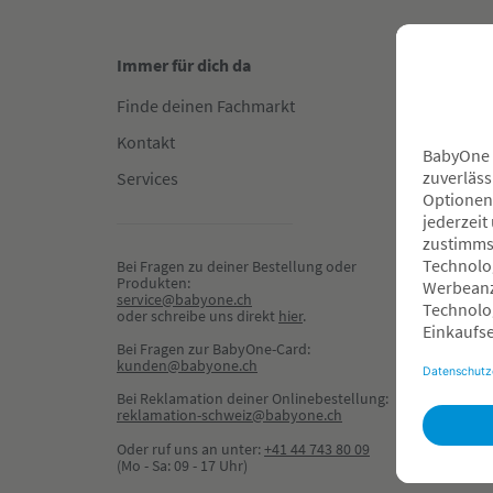
Immer für dich da
Gut in
Finde deinen Fachmarkt
Fachha
Kontakt
Reserv
Services
Hilfe &
Zahlun
Newsle
Bei Fragen zu deiner Bestellung oder 
Produkten:
Gewinn
service@babyone.ch
oder schreibe uns direkt 
hier
.
Dein K
Bei Fragen zur BabyOne-Card:
BabyOn
kunden@babyone.ch
Beratu
Bei Reklamation deiner Onlinebestellung:
buche
reklamation-schweiz@babyone.ch
Oder ruf uns an unter:
+41 44 743 80 09
Welco
(Mo - Sa: 09 - 17 Uhr)