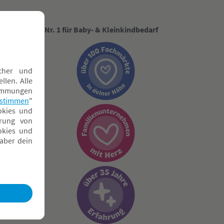
Nr. 1 für Baby- & Kleinkindbedarf
ngen
g