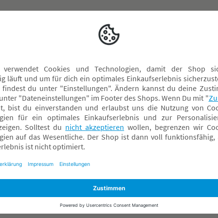
formiert
Über BabyOne
Rechtliches
ndelsgarantie
Über Uns
Datenschutz
ieren & Abholen
Karriere
AGB
 FAQ
Soziales Engagement
Widerrufsrecht
g & Versand
Nachhaltigkeit
Dateneinstellu
tter
Presse
Impressum
spiele
Sicherheit & Rückrufe
Widerrufsantra
onto
Ratgeber Übersicht
e-Card
Events vor Ort
ngstermin
n
me Box