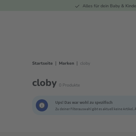
Unterwegs
Wohnen
Spielzeug
Bekleidung
Alles für dein Baby & Kinde
springen
Zur Hauptnavigation springen
|
|
Startseite
Marken
cloby
cloby
0
Produkte
Ups! Das war wohl zu spezifisch
Zu deiner Filterauswahl gibt es aktuell keine Artikel.