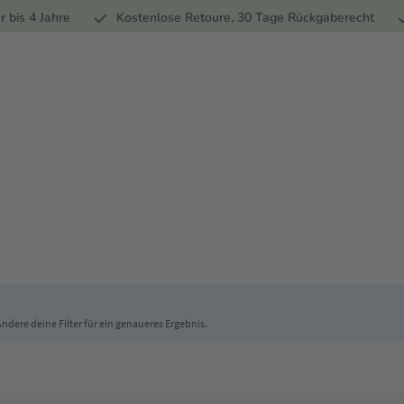
Ernährung
Pflege
Marken
Geschenke
% Sale
Ratge
r bis 4 Jahre
Kostenlose Retoure, 30 Tage Rückgaberecht
 Ändere deine Filter für ein genaueres Ergebnis.