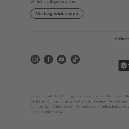
Wir helfen dir gerne weiter!
Vertrag widerrufen
Sicher
* Alle Preise inkl. MwSt. und ggf. zzgl.
Versandkosten
. Der dargestel
Der für den Onlineshop geltende Preis stellt bei einem Verkauf du
Abholen“ kann daher von dem Verkaufspreis im Onlineshop abweichen
Rechnung mit Klarna.