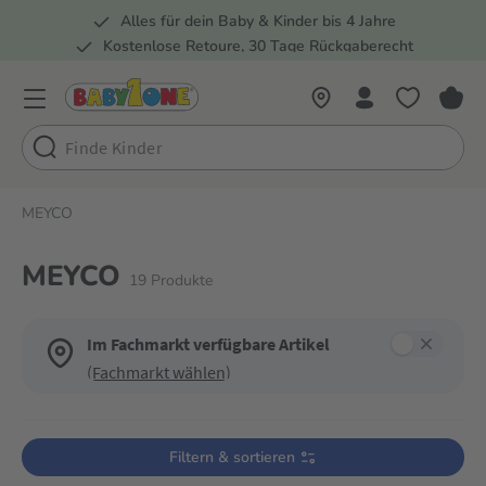
Alles für dein Baby & Kinder bis 4 Jahre
springen
Zur Hauptnavigation springen
Kostenlose Retoure, 30 Tage Rückgaberecht
5 Fachmärkte in der Schweiz
MEYCO
MEYCO
19
Produkte
Im Fachmarkt verfügbare Artikel
(Fachmarkt wählen)
Verwende die Filter, um die Produktliste nach deinen Wünschen einzugre
Filtern & sortieren