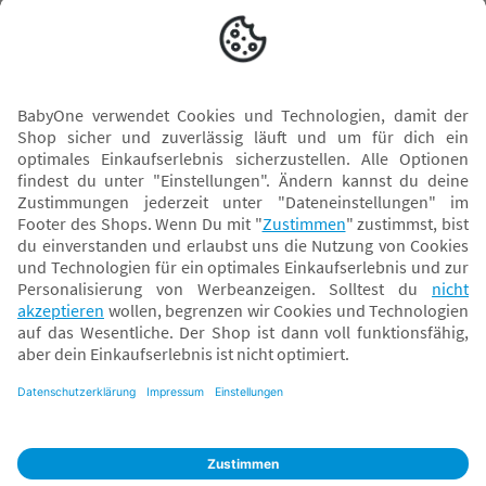
Versand mit
* Alle Preise inkl. MwSt. und ggf. zzgl.
Versandkosten
. Der dargestellte Preis gilt -
abhängig von der von dir gewählten Option - im BabyOne-Onlineshop oder bei
Abholung in dem von dir gewählten BabyOne-Franchise-Betrieb. Der für den
Onlineshop geltende Preis stellt bei einem Verkauf durch unsere Franchise-
Nehmer eine unverbindliche Preisempfehlung dar. Der Verkaufspreis der
Franchise-Nehmer im Rahmen der Option „Reservieren und Abholen“ kann
daher von dem Verkaufspreis im Onlineshop abweichen. Angaben zu
Versandzeiten gelten nur bei Bezahlung mit einer der folgenden Zahlarten:
PayPal, Visa, Mastercard, Sofortüberweisung (Klarna), Kauf auf Rechnung mit
Klarna.