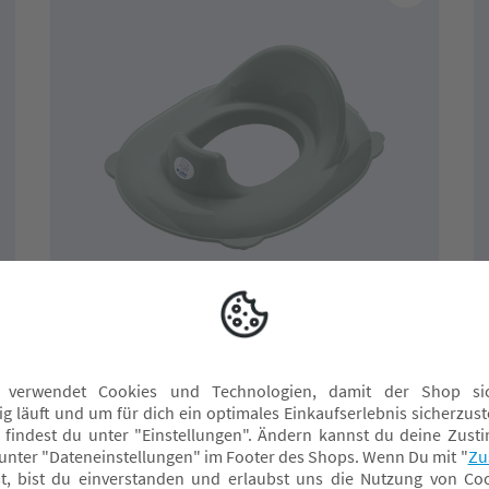
★ Toppreis
-43%
rotho Babydesign
Toilettensitz TILO Sage Green
UVP 13,90 CHF
7,90 CHF*