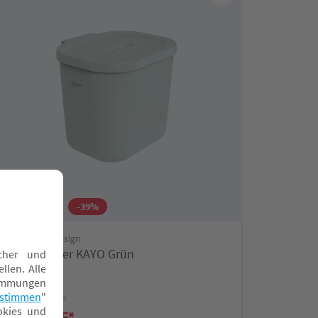
★ Toppreis
-39%
rotho Babydesign
Windeleimer KAYO Grün
UVP 12,90 CHF
7,90 CHF*