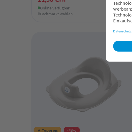
Online verfügbar
Fachmarkt wählen
★ Toppreis
-43%