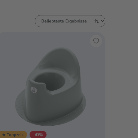
★ Toppreis
-43%