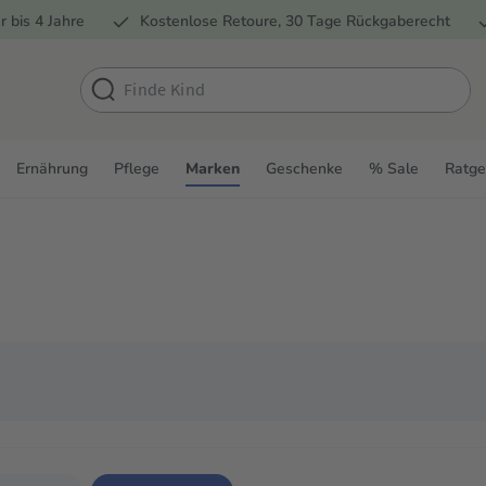
r bis 4 Jahre
Kostenlose Retoure, 30 Tage Rückgaberecht
Ernährung
Pflege
Marken
Geschenke
% Sale
Ratge
schen einzugrenzen. Du kannst mit der Tab-Taste zwischen den Filtern navig