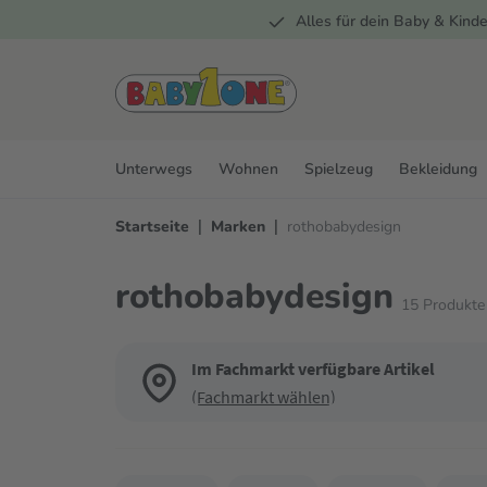
Alles für dein Baby & Kinde
springen
Zur Hauptnavigation springen
Unterwegs
Wohnen
Spielzeug
Bekleidung
|
|
Startseite
Marken
rothobabydesign
rothobabydesign
15
Produkte
Im Fachmarkt verfügbare Artikel
(Fachmarkt wählen)
Verwende die Filter, um die Produktliste nach deinen Wün