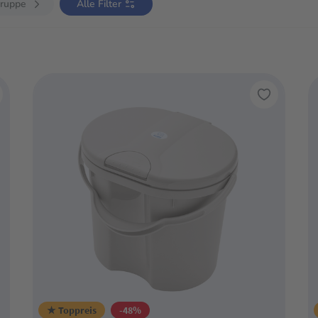
gruppe
Alle Filter
★ Toppreis
-48%