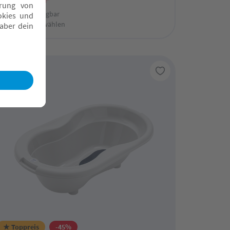
Online verfügbar
Fachmarkt wählen
★ Toppreis
-45%