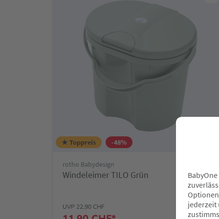
★ Toppreis
-48%
rotho Babydesign
Windeleimer TILO Grün
UVP 22,90 CHF
11,90 CHF*