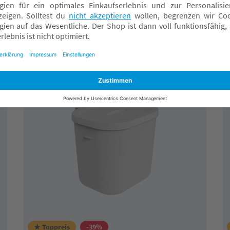
Online verfügbar
Fachmarkt wählen
★ Toppreis
-39%