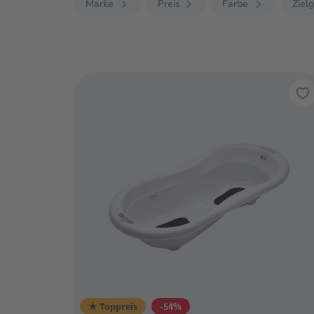
Marke
Preis
Farbe
Ziel
★ Toppreis
-54%