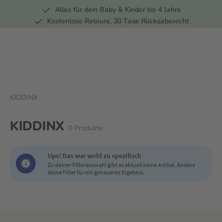
Alles für dein Baby & Kinder bis 4 Jahre
springen
Zur Hauptnavigation springen
Kostenlose Retoure, 30 Tage Rückgaberecht
5 Fachmärkte in der Schweiz
KIDDINX
KIDDINX
0
Produkte
Ups! Das war wohl zu spezifisch
Zu deiner Filterauswahl gibt es aktuell keine Artikel. Ändere
deine Filter für ein genaueres Ergebnis.