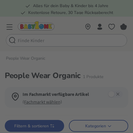
Alles für dein Baby & Kinder bis 4 Jahre
springen
Zur Hauptnavigation springen
Kostenlose Retoure, 30 Tage Rückgaberecht
5 Fachmärkte in der Schweiz
People Wear Organic
People Wear Organic
1
Produkte
Im Fachmarkt verfügbare Artikel
(Fachmarkt wählen)
Verwende die Filter, um die Produktliste nach deinen Wünschen einzugren
Filtern & sortieren
Kategorien