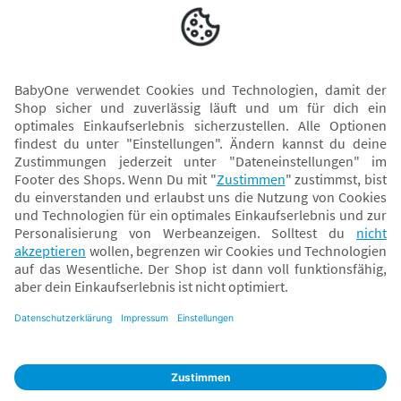
Versand mit
* Alle Preise inkl. MwSt. und ggf. zzgl.
Versandkosten
. Der dargestellte Preis gilt -
abhängig von der von dir gewählten Option - im BabyOne-Onlineshop oder bei
Abholung in dem von dir gewählten BabyOne-Franchise-Betrieb. Der für den
Onlineshop geltende Preis stellt bei einem Verkauf durch unsere Franchise-
Nehmer eine unverbindliche Preisempfehlung dar. Der Verkaufspreis der
Franchise-Nehmer im Rahmen der Option „Reservieren und Abholen“ kann
daher von dem Verkaufspreis im Onlineshop abweichen. Angaben zu
Versandzeiten gelten nur bei Bezahlung mit einer der folgenden Zahlarten:
PayPal, Visa, Mastercard, Sofortüberweisung (Klarna), Kauf auf Rechnung mit
Klarna.