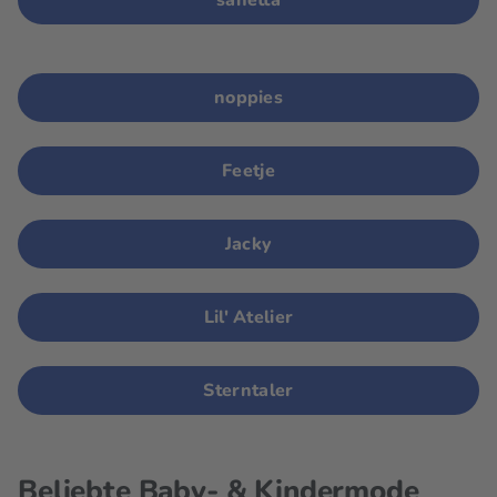
sanetta
noppies
Feetje
Jacky
Lil' Atelier
Sterntaler
Beliebte Baby- & Kindermode