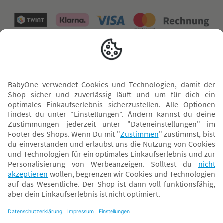
Versand mit
* Alle Preise inkl. MwSt. und ggf. zzgl.
Versandkosten
. Der dargestellte Preis gilt -
abhängig von der von dir gewählten Option - im BabyOne-Onlineshop oder bei
Abholung in dem von dir gewählten BabyOne-Franchise-Betrieb. Der für den
Onlineshop geltende Preis stellt bei einem Verkauf durch unsere Franchise-
Nehmer eine unverbindliche Preisempfehlung dar. Der Verkaufspreis der
Franchise-Nehmer im Rahmen der Option „Reservieren und Abholen“ kann
daher von dem Verkaufspreis im Onlineshop abweichen. Angaben zu
Versandzeiten gelten nur bei Bezahlung mit einer der folgenden Zahlarten: