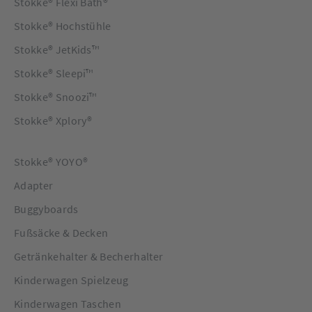
Stokke® Flexi Bath®
Stokke® Hochstühle
Stokke® JetKids™
Stokke® Sleepi™
Stokke® Snoozi™
Stokke® Xplory®
Stokke® YOYO®
Adapter
Buggyboards
Fußsäcke & Decken
Getränkehalter & Becherhalter
Kinderwagen Spielzeug
Kinderwagen Taschen