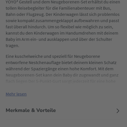
YOYO² Gestell und dem Neugeborenen-Set erhältst du einen
tollen Reisebegleiter für die Familienabenteuer mit Bus,
Bahn oder Flugzeug. Der Kinderwagen lässt sich problemlos
sowie kompakt zusammengeklappt aufbewahren und passt
fast überall hindurch. Um so flexibel wie möglich zu sein,
kannst du den Kinderwagen im Handumdrehen mit deinem
Baby im Arm ein- und ausklappen und über der Schulter
tragen.
Eine kuschelweiche und speziell für Neugeborene
entworfene Nestchenauflage bietet deinem kleinen Schatz
während der Spaziergänge einen hohe Komfort. Mit dem
Neugeborenen-Set kann dein Baby dir zugewandt und ganz
flach liegen Der 5-Punkt-Gurt sorgt jederzeit für eine hohe
Sicherheit und ein wasserabweisendes Anti-UV-Gewebe mit
einem UPF 50+ schützt deinen Liebling bei jedem Wetter.
Mehr lesen
Merkmale & Vorteile