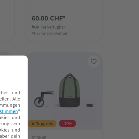
60,00 CHF*
Online verfügbar
Fachmarkt wählen
★ Toppreis
-20%
STOKKE