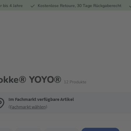
Ernährung
Pflege
Marken
Geschenke
% Sale
Ratge
r bis 4 Jahre
Kostenlose Retoure, 30 Tage Rückgaberecht
okke® YOYO®
12
Produkte
Im Fachmarkt verfügbare Artikel
(Fachmarkt wählen)
de die Filter, um die Produktliste nach deinen Wünschen einzugrenzen. Du k