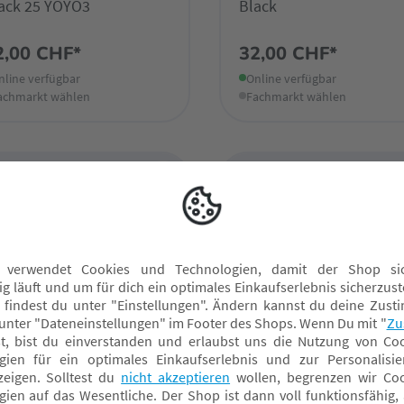
ack 25 YOYO3
Black
2,00 CHF*
32,00 CHF*
nline verfügbar
Online verfügbar
achmarkt wählen
Fachmarkt wählen
OKKE
STOKKE