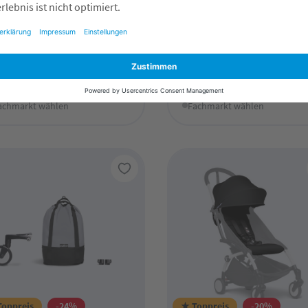
YO³ 6+ Textilset France
YOYO³ Wanne Regensch
ue
Black 25 YOYO3
6,00 CHF*
32,00 CHF*
nline verfügbar
Online verfügbar
achmarkt wählen
Fachmarkt wählen
Toppreis
-24%
★ Toppreis
-20%