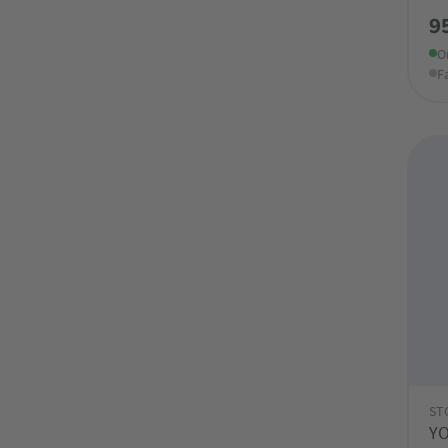
9
O
F
ST
YO