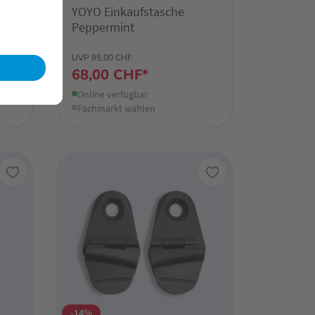
utz
YOYO Einkaufstasche
Peppermint
UVP 85,00 CHF
68,00 CHF*
Online verfügbar
Fachmarkt wählen
-14%