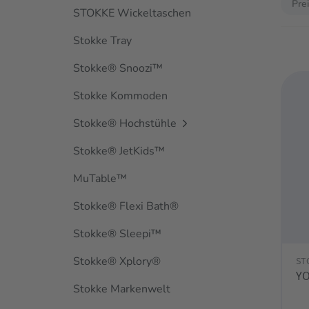
Pre
STOKKE Wickeltaschen
Stokke Tray
Stokke® Snoozi™
Stokke Kommoden
Stokke® Hochstühle
Stokke® JetKids™
MuTable™
Stokke® Flexi Bath®
Stokke® Sleepi™
Stokke® Xplory®
ST
YO
Stokke Markenwelt