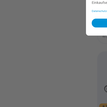
YO
Bl
9
O
F
★ 