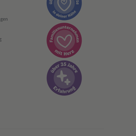
ngen
g