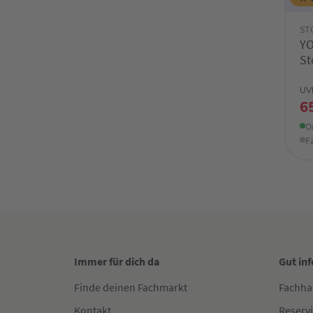
ST
YO
St
UV
6
O
F
Immer für dich da
Gut in
Finde deinen Fachmarkt
Fachha
Kontakt
Reserv