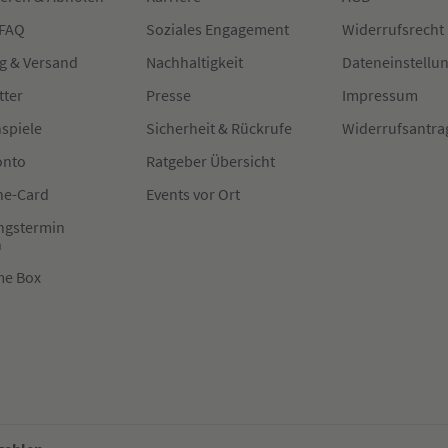
 FAQ
Soziales Engagement
Widerrufsrecht
g & Versand
Nachhaltigkeit
Dateneinstellu
tter
Presse
Impressum
spiele
Sicherheit & Rückrufe
Widerrufsantra
onto
Ratgeber Übersicht
e-Card
Events vor Ort
ngstermin
n
me Box