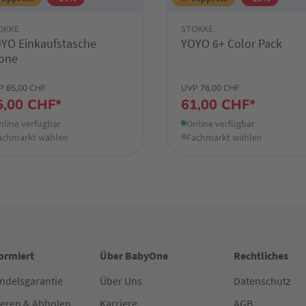
OKKE
STOKKE
YO Einkaufstasche
YOYO 6+ Color Pack
one
P 85,00 CHF
UVP 76,00 CHF
5,00 CHF*
61,00 CHF*
nline verfügbar
Online verfügbar
achmarkt wählen
Fachmarkt wählen
formiert
Über BabyOne
Rechtliches
ndelsgarantie
Über Uns
Datenschutz
ieren & Abholen
Karriere
AGB