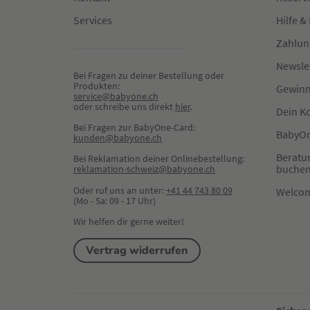
Services
Hilfe &
Zahlun
Newsle
Bei Fragen zu deiner Bestellung oder 
Produkten:
Gewinn
service@babyone.ch
oder schreibe uns direkt 
hier
.
Dein K
Bei Fragen zur BabyOne-Card:
BabyOn
kunden@babyone.ch
Beratu
Bei Reklamation deiner Onlinebestellung:
buche
reklamation-schweiz@babyone.ch
Oder ruf uns an unter:
+41 44 743 80 09
Welco
(Mo - Sa: 09 - 17 Uhr)
Wir helfen dir gerne weiter!
Vertrag widerrufen