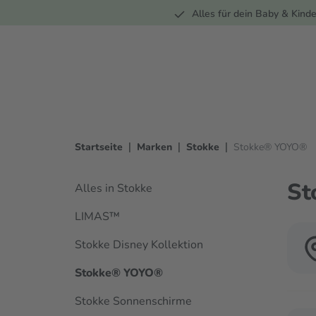
Unterwegs
Wohnen
Spielzeug
Bekleidung
Alles für dein Baby & Kinde
springen
Zur Hauptnavigation springen
|
|
|
Startseite
Marken
Stokke
Stokke® YOYO®
St
Alles in Stokke
LIMAS™
Stokke Disney Kollektion
Stokke® YOYO®
Stokke Sonnenschirme
Verwen