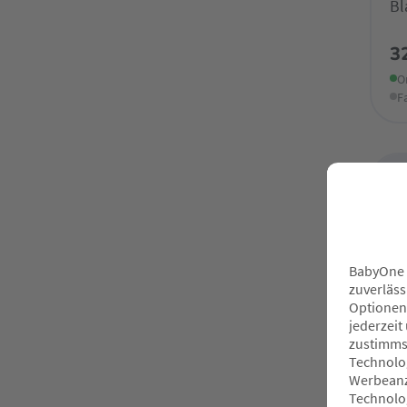
Bl
3
O
F
ST