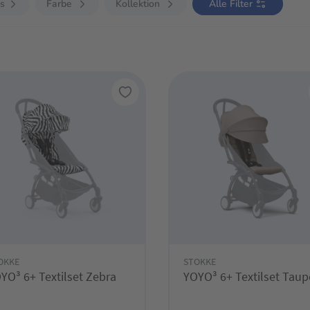
is
Farbe
Kollektion
Alle Filter
OKKE
STOKKE
YO³ 6+ Textilset Zebra
YOYO³ 6+ Textilset Taup