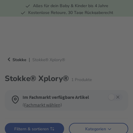
Alles für dein Baby & Kinder bis 4 Jahre
springen
Zur Hauptnavigation springen
Kostenlose Retoure, 30 Tage Rückgaberecht
5 Fachmärkte in der Schweiz
|
Stokke
Stokke® Xplory®
Stokke® Xplory®
1
Produkte
Im Fachmarkt verfügbare Artikel
(Fachmarkt wählen)
Verwende die Filter, um die Produktliste nach deinen Wünschen einzugren
Filtern & sortieren
Kategorien