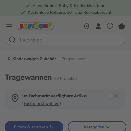
Alles für dein Baby & Kinder bis 4 Jahre
springen
Zur Hauptnavigation springen
Kostenlose Retoure, 30 Tage Rückgaberecht
5 Fachmärkte in der Schweiz
|
Kinderwagen Zubehör
Tragewannen
Tragewannen
29
Produkte
Im Fachmarkt verfügbare Artikel
(Fachmarkt wählen)
Verwende die Filter, um die Produktliste nach deinen Wünschen einzugren
Filtern & sortieren
Kategorien