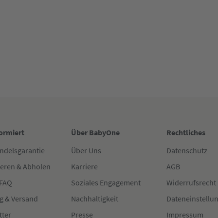
formiert
Über BabyOne
Rechtliches
ndelsgarantie
Über Uns
Datenschutz
ieren & Abholen
Karriere
AGB
 FAQ
Soziales Engagement
Widerrufsrecht
g & Versand
Nachhaltigkeit
Dateneinstellu
tter
Presse
Impressum