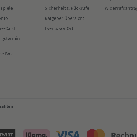
spiele
Sicherheit & Rückrufe
Widerrufsantra
onto
Ratgeber Übersicht
e-Card
Events vor Ort
ngstermin
n
me Box
 zahlen