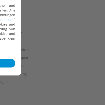
tokke® YOYO®
abybetten
eko & Accessoires
indersitzgruppen
leiderschränke
öbelausstellung
egale