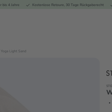
Ernährung
Pflege
Marken
Geschenke
% Sale
Ratge
r bis 4 Jahre
Kostenlose Retoure, 30 Tage Rückgaberecht
Yoga Light Sand
ST
W