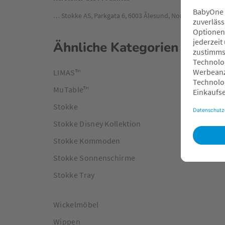
… Stokke AS, Parkgata 6, 6003 Ålesund, Norway, www.st
Ähnliche Kategorien
LIMAS™
MuTable™
Stokke
Stokke Disney Kollektion
Stokke Kommoden
Stokke Sonnenschirme
Stokke Tray
Wickelmöbel
Wippen