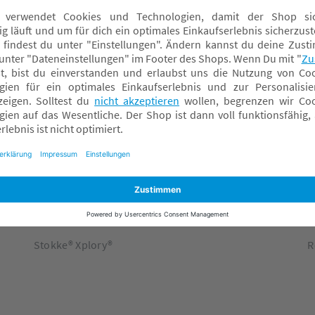
okke.com
STOKKE Wickeltaschen
S
Stokke® Flexi Bath®
B
Stokke® Hochstühle
D
Stokke® JetKids™
K
Stokke® Sleepi™
K
Stokke® Snoozi™
M
Stokke® Xplory®
R