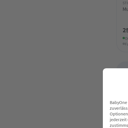
ST
Mu
2
O
F