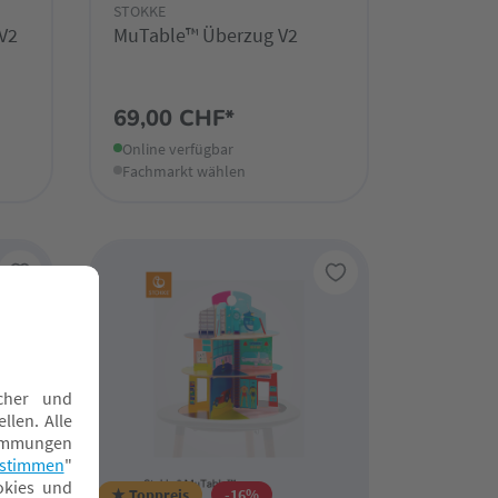
STOKKE
V2
MuTable™ Überzug V2
69,00 CHF*
Online verfügbar
Fachmarkt wählen
★ Toppreis
-16%