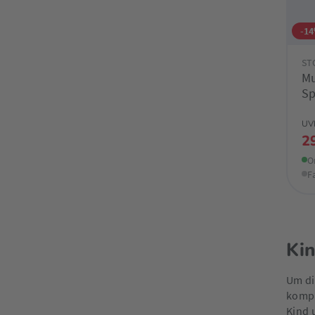
-1
ST
Mu
Sp
G
UV
2
O
F
Kin
Um di
kompl
Kind 