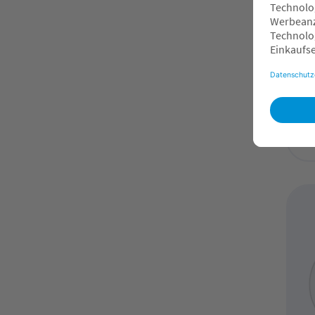
ST
Mu
V2
2
O
F