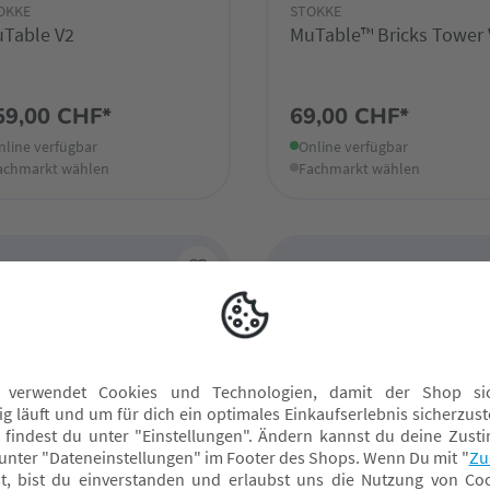
OKKE
STOKKE
Table V2
MuTable™ Bricks Tower 
59,00 CHF*
69,00 CHF*
nline verfügbar
Online verfügbar
achmarkt wählen
Fachmarkt wählen