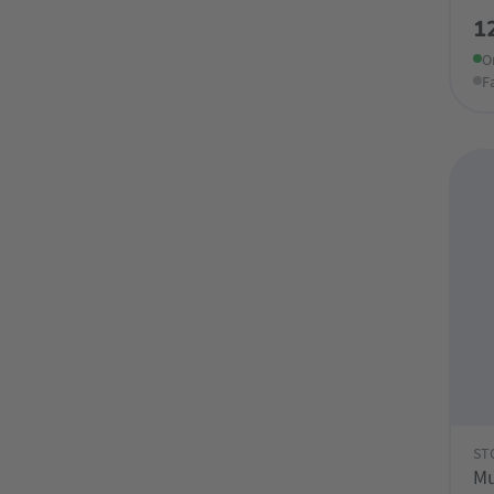
1
O
F
ST
Mu