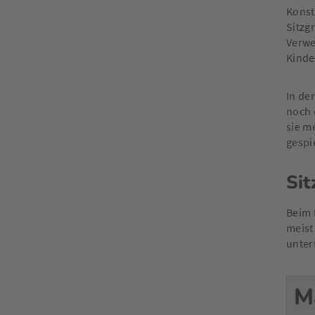
Konst
Sitzg
Verwe
Kinde
In de
noch 
sie m
gespi
Sit
Beim 
meist
unter
M