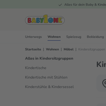
Alles für dein Baby & Kinde
springen
Zur Hauptnavigation springen
Unterwegs
Wohnen
Spielzeug
Bekleidung
|
|
|
Startseite
Wohnen
Möbel
Kindersitzgruppen
Alles in Kindersitzgruppen
Ki
Kindertische
Kindertische mit Stühlen
Kinderstühle & Kindersessel
Verwen