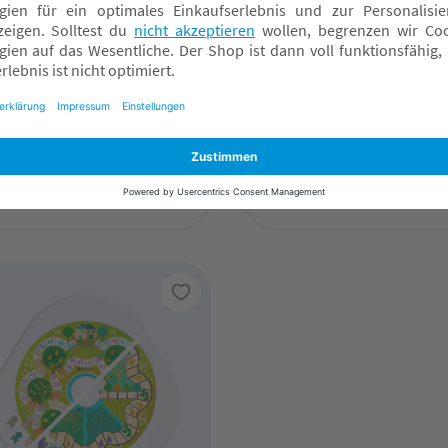
OKKE
STOKKE
Table™ Spielzeugbeutel
MuTable™ Spielzeugbeu
V2
9,00 CHF*
29,00 CHF*
nline verfügbar
Online verfügbar
achmarkt wählen
Fachmarkt wählen