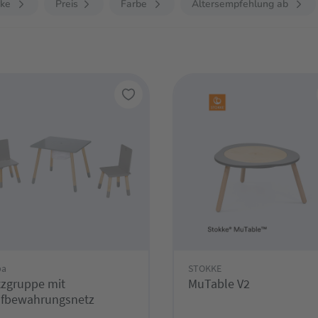
ke
Preis
Farbe
Altersempfehlung ab
ba
STOKKE
tzgruppe mit
MuTable V2
fbewahrungsnetz