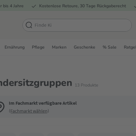
r bis 4 Jahre
Kostenlose Retoure, 30 Tage Rückgaberecht
Ernährung
Pflege
Marken
Geschenke
% Sale
Ratge
ndersitzgruppen
13
Produkte
Im Fachmarkt verfügbare Artikel
(Fachmarkt wählen)
de die Filter, um die Produktliste nach deinen Wünschen einzugrenzen. Du k