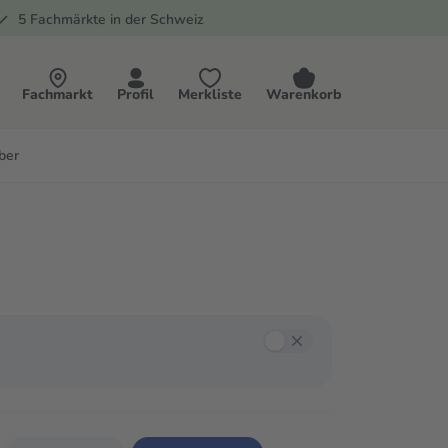
5 Fachmärkte in der Schweiz
Fachmarkt
Profil
Merkliste
Warenkorb
ber
annst mit der Tab-Taste zwischen den Filtern navigieren und mit Enter oder