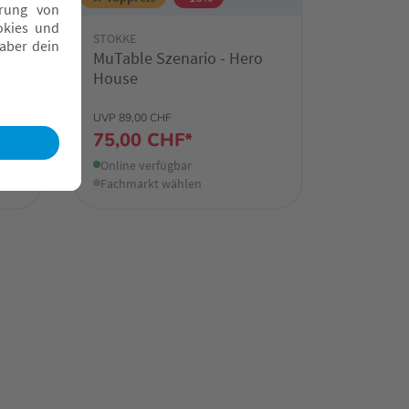
STOKKE
tel
MuTable Szenario - Hero
House
UVP 89,00 CHF
75,00 CHF*
Online verfügbar
Fachmarkt wählen