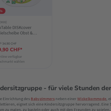
4%
OKKE
Table DISKcover
ielscheibe Obst &
emüse
P 34,90 CHF
9,90 CHF*
nline verfügbar
achmarkt wählen
dersitzgruppe - für viele Stunden de
e Einrichtung des
Babyzimmers
neben einer
Wickelkommode
, 
ettieren, eignet sich eine Kindersitzgruppe hervorragend. Eine Si
um zu malen, zu basteln oder auch mit den Freunden zu spielen. 