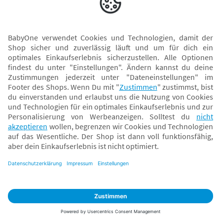
Versand mit
* Alle Preise inkl. MwSt. und ggf. zzgl.
Versandkosten
. Der dargestellte Preis gilt -
abhängig von der von dir gewählten Option - im BabyOne-Onlineshop oder bei
Abholung in dem von dir gewählten BabyOne-Franchise-Betrieb. Der für den
Onlineshop geltende Preis stellt bei einem Verkauf durch unsere Franchise-
Nehmer eine unverbindliche Preisempfehlung dar. Der Verkaufspreis der
Franchise-Nehmer im Rahmen der Option „Reservieren und Abholen“ kann
daher von dem Verkaufspreis im Onlineshop abweichen. Angaben zu