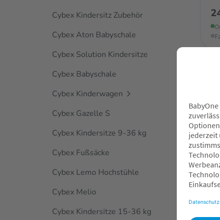
2
Cybex Kindersitz Zubehör
O
Cybex Aton Babyschale
F
Cybex Solution Kindersitze
Cybex Babyschale
Cybex Kinderwagen
Cybex Gazelle S
Cybex Kindersitze 9-36 kg
Cybex Fußsäcke
Cybex Lemo Hochstühle
Cybex Melio
Cybex Kindersitze 15-36 kg