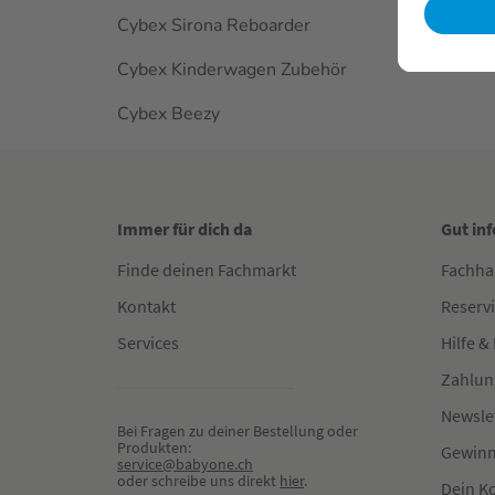
Cybex Sirona Reboarder
Cybex Kinderwagen Zubehör
Cybex Beezy
Immer für dich da
Gut in
Finde deinen Fachmarkt
Fachha
Kontakt
Reserv
Services
Hilfe &
Zahlun
Newsle
Bei Fragen zu deiner Bestellung oder 
Produkten:
Gewinn
service@babyone.ch
oder schreibe uns direkt 
hier
.
Dein K