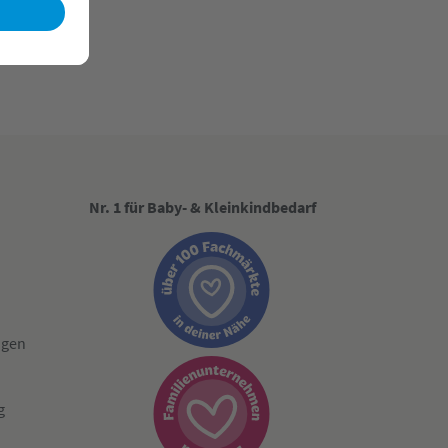
Nr. 1 für Baby- & Kleinkindbedarf
ngen
g