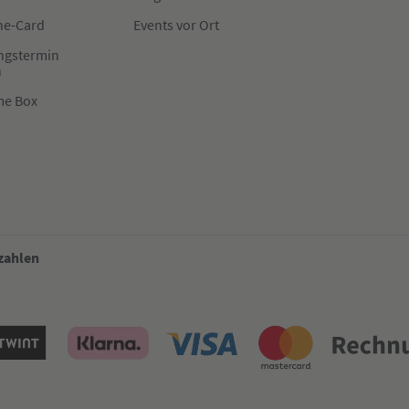
e-Card
Events vor Ort
ngstermin
n
me Box
 zahlen