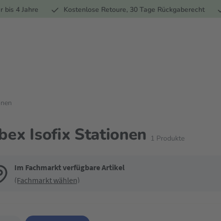
Ernährung
Pflege
Marken
Geschenke
% Sale
Ratge
r bis 4 Jahre
Kostenlose Retoure, 30 Tage Rückgaberecht
onen
bex Isofix Stationen
1
Produkte
Im Fachmarkt verfügbare Artikel
(Fachmarkt wählen)
de die Filter, um die Produktliste nach deinen Wünschen einzugrenzen. Du k