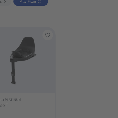
is
Alle Filter
bex PLATINUM
se T