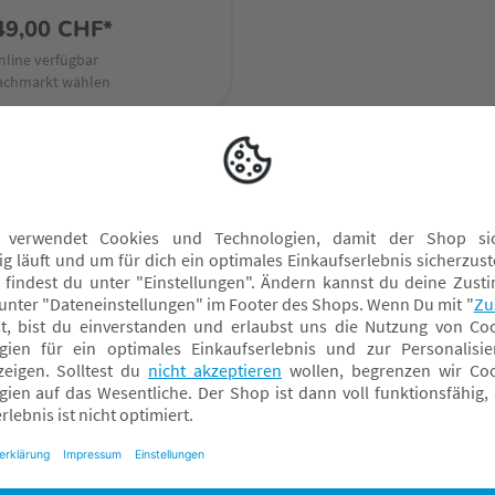
49,00 CHF*
nline verfügbar
achmarkt wählen