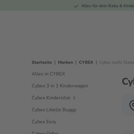
Unterwegs
Wohnen
Spielzeug
Bekleidung
Alles für dein Baby & Kinde
springen
Zur Hauptnavigation springen
|
|
|
Startseite
Marken
CYBEX
Cybex Isofix Stati
Alles in CYBEX
Cy
Cybex 3 in 1 Kinderwagen
Cybex Kindersitze
Cybex Libelle Buggy
Cybex Eezy
Cybex Orfeo
Verwen