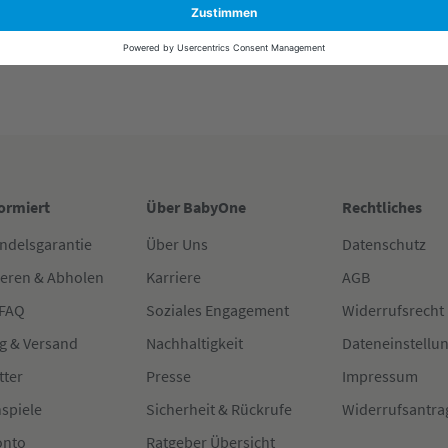
formiert
Über BabyOne
Rechtliches
ndelsgarantie
Über Uns
Datenschutz
ieren & Abholen
Karriere
AGB
 FAQ
Soziales Engagement
Widerrufsrecht
g & Versand
Nachhaltigkeit
Dateneinstellu
tter
Presse
Impressum
spiele
Sicherheit & Rückrufe
Widerrufsantra
onto
Ratgeber Übersicht