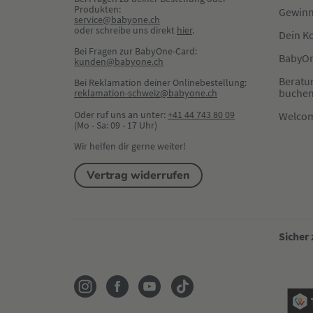
Produkten:
Gewinn
service@babyone.ch
oder schreibe uns direkt 
hier
.
Dein K
Bei Fragen zur BabyOne-Card:
BabyOn
kunden@babyone.ch
Beratu
Bei Reklamation deiner Onlinebestellung:
buche
reklamation-schweiz@babyone.ch
Oder ruf uns an unter:
+41 44 743 80 09
Welco
(Mo - Sa: 09 - 17 Uhr)
Wir helfen dir gerne weiter!
Vertrag widerrufen
Sicher