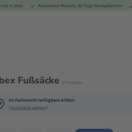
Ernährung
Pflege
Marken
Geschenke
% Sale
Ratge
r bis 4 Jahre
Kostenlose Retoure, 30 Tage Rückgaberecht
bex Fußsäcke
3
Produkte
Im Fachmarkt verfügbare Artikel
(Fachmarkt wählen)
de die Filter, um die Produktliste nach deinen Wünschen einzugrenzen. Du k