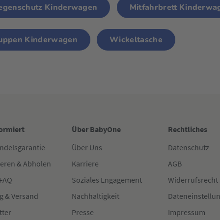
egenschutz Kinderwagen
Mitfahrbrett Kinderwa
uppen Kinderwagen
Wickeltasche
formiert
Über BabyOne
Rechtliches
ndelsgarantie
Über Uns
Datenschutz
ieren & Abholen
Karriere
AGB
 FAQ
Soziales Engagement
Widerrufsrecht
g & Versand
Nachhaltigkeit
Dateneinstellu
tter
Presse
Impressum