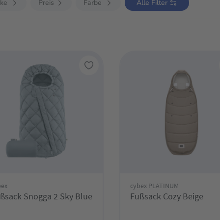
ke
Preis
Farbe
Alle Filter
bex
cybex PLATINUM
ßsack Snogga 2 Sky Blue
Fußsack Cozy Beige