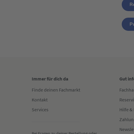
R
P
Immer für dich da
Gut in
Finde deinen Fachmarkt
Fachha
Kontakt
Reserv
Services
Hilfe &
Zahlun
Newsle
Bei Fragen zu deiner Bestellung oder 