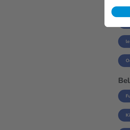
e
F
l
O
Bel
F
K