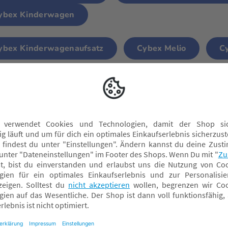
ybex Kinderwagen
ybex Kinderwagenaufsatz
Cybex Melio
C
ybex Orfeo
Cybex Coya
Cybex Gazelle
iebte Fußsäcke
denwälder Fußsack
Koeka Fußsack
Kind
BC Design Fußsack
oolz Fußsack
Cybex Fußsack
bugaboo Fuß