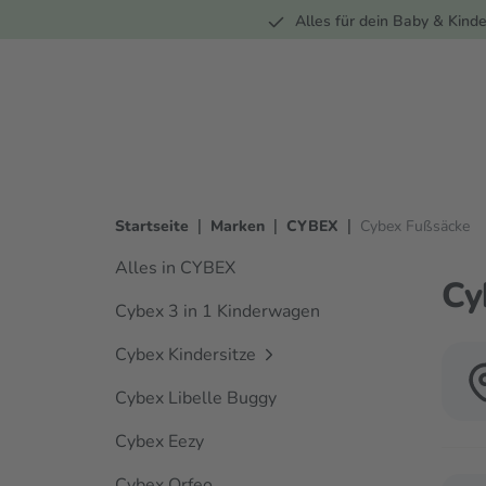
Unterwegs
Wohnen
Spielzeug
Bekleidung
Alles für dein Baby & Kinde
springen
Zur Hauptnavigation springen
|
|
|
Startseite
Marken
CYBEX
Cybex Fußsäcke
Alles in CYBEX
Cy
Cybex 3 in 1 Kinderwagen
Cybex Kindersitze
Cybex Libelle Buggy
Cybex Eezy
Cybex Orfeo
Verwen