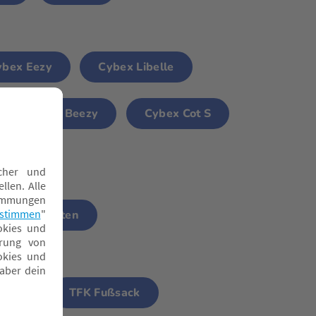
ybex Eezy
Cybex Libelle
Cybex Beezy
Cybex Cot S
erwagenketten
sack
TFK Fußsack