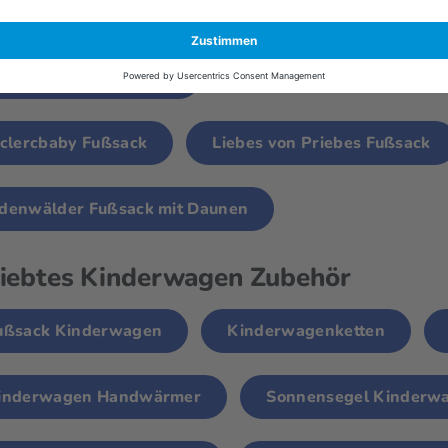
asywalker Fußsack
Voksi Fußsack
Kaiser
ußsack Bio-Baumwolle
eclercbaby Fußsack
Liebes von Priebes Fußsack
denwälder Fußsack mit Daunen
iebtes Kinderwagen Zubehör
ußsack Kinderwagen
Kinderwagenketten
inderwagen Handwärmer
Sonnensegel Kinderw