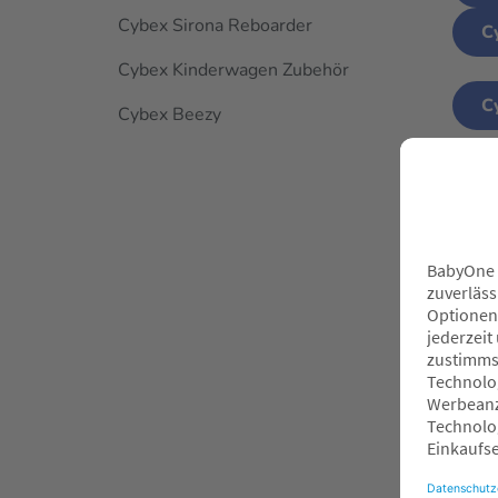
Cybex Sirona Reboarder
C
Cybex Kinderwagen Zubehör
C
Cybex Beezy
C
Bel
O
A
J