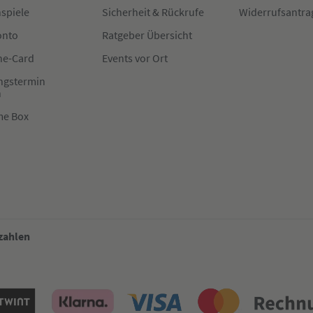
spiele
Sicherheit & Rückrufe
Widerrufsantra
onto
Ratgeber Übersicht
e-Card
Events vor Ort
ngstermin
n
me Box
 zahlen