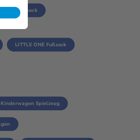
 Thermofußsack
LITTLE ONE Fußsack
Kinderwagen Spielzeug
agen