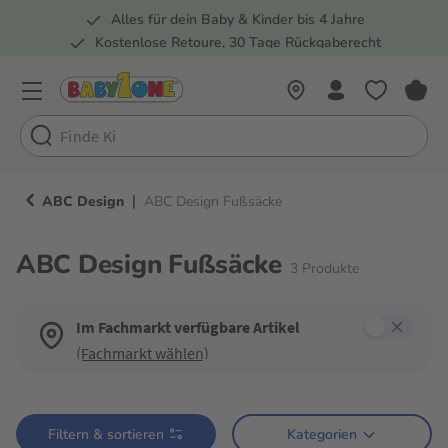
Alles für dein Baby & Kinder bis 4 Jahre
springen
Zur Hauptnavigation springen
Kostenlose Retoure, 30 Tage Rückgaberecht
5 Fachmärkte in der Schweiz
|
ABC Design
ABC Design Fußsäcke
ABC Design Fußsäcke
3
Produkte
Im Fachmarkt verfügbare Artikel
(Fachmarkt wählen)
Verwende die Filter, um die Produktliste nach deinen Wünschen einzugren
Filtern & sortieren
Kategorien