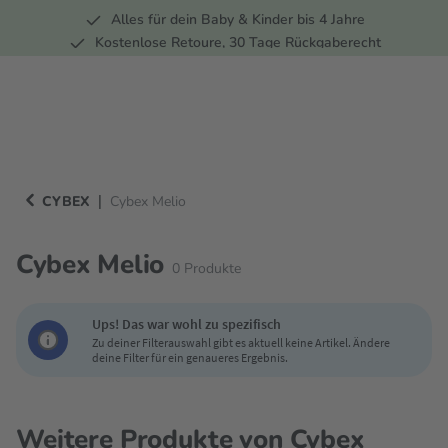
Alles für dein Baby & Kinder bis 4 Jahre
springen
Zur Hauptnavigation springen
Kostenlose Retoure, 30 Tage Rückgaberecht
5 Fachmärkte in der Schweiz
|
CYBEX
Cybex Melio
Cybex Melio
0
Produkte
Ups! Das war wohl zu spezifisch
Zu deiner Filterauswahl gibt es aktuell keine Artikel. Ändere
deine Filter für ein genaueres Ergebnis.
Weitere Produkte von Cybex