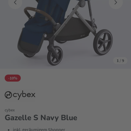
1
/
9
-10%
cybex
Gazelle S Navy Blue
inkl. geräumigem Shopper