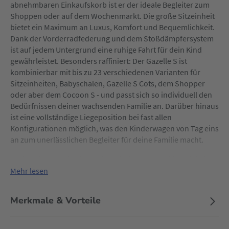
abnehmbaren Einkaufskorb ist er der ideale Begleiter zum
Shoppen oder auf dem Wochenmarkt. Die große Sitzeinheit
bietet ein Maximum an Luxus, Komfort und Bequemlichkeit.
Dank der Vorderradfederung und dem Stoßdämpfersystem
ist auf jedem Untergrund eine ruhige Fahrt für dein Kind
gewährleistet. Besonders raffiniert: Der Gazelle S ist
kombinierbar mit bis zu 23 verschiedenen Varianten für
Sitzeinheiten, Babyschalen, Gazelle S Cots, dem Shopper
oder aber dem Cocoon S - und passt sich so individuell den
Bedürfnissen deiner wachsenden Familie an. Darüber hinaus
ist eine vollständige Liegeposition bei fast allen
Konfigurationen möglich, was den Kinderwagen von Tag eins
an zum unerlässlichen Begleiter für deine Familie macht.
Und auch wenn du ein zweites Kind erwartest, lässt sich der
Kinderwagen problemlos zu einem Duo-Kinderwagen mit
Mehr lesen
zusätzlichem Sitz (separat erhältlich) umfunktionieren -
selbstverständlich mit dem gleichen Maß an Komfort und
Merkmale & Vorteile
Stabilität.