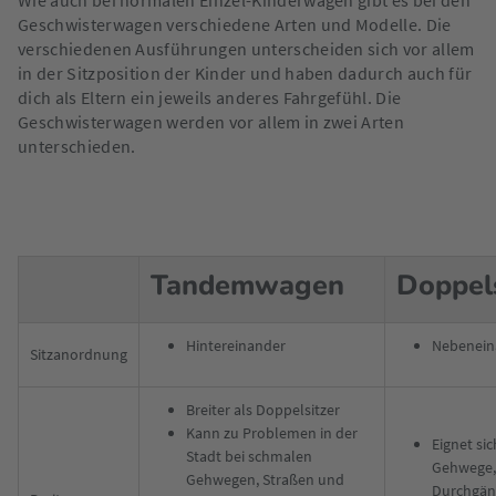
Wie auch bei normalen Einzel-Kinderwagen gibt es bei den
Geschwisterwagen verschiedene Arten und Modelle. Die
verschiedenen Ausführungen unterscheiden sich vor allem
in der Sitzposition der Kinder und haben dadurch auch für
dich als Eltern ein jeweils anderes Fahrgefühl. Die
Geschwisterwagen werden vor allem in zwei Arten
unterschieden.
Tandemwagen
Doppels
Hintereinander
Nebenein
Sitzanordnung
Breiter als Doppelsitzer
Kann zu Problemen in der
Eignet sic
Stadt bei schmalen
Gehwege,
Gehwegen, Straßen und
Durchgän