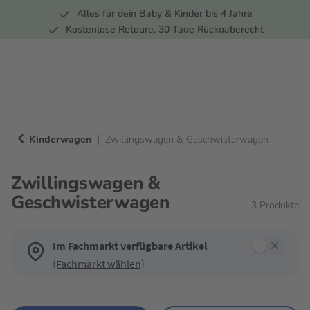
Alles für dein Baby & Kinder bis 4 Jahre
springen
Zur Hauptnavigation springen
Kostenlose Retoure, 30 Tage Rückgaberecht
5 Fachmärkte in der Schweiz
|
Kinderwagen
Zwillingswagen & Geschwisterwagen
Zwillingswagen &
Geschwisterwagen
3
Produkte
Im Fachmarkt verfügbare Artikel
(Fachmarkt wählen)
Verwende die Filter, um die Produktliste nach deinen Wünschen einzugren