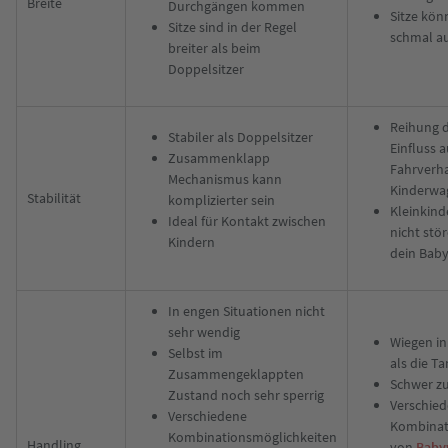
Breite
Durchgängen kommen
Sitze kön
Sitze sind in der Regel
schmal au
breiter als beim
Doppelsitzer
Reihung d
Stabiler als Doppelsitzer
Einfluss a
Zusammenklapp
Fahrverha
Mechanismus kann
Kinderwa
Stabilität
komplizierter sein
Kleinkin
Ideal für Kontakt zwischen
nicht stö
Kindern
dein Bab
In engen Situationen nicht
sehr wendig
Wiegen in
Selbst im
als die T
Zusammengeklappten
Schwer zu
Zustand noch sehr sperrig
Verschie
Verschiedene
Kombinat
Kombinationsmöglichkeiten
Handling
von
Baby