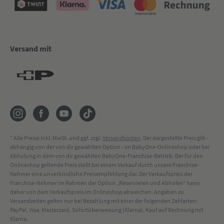
Versand mit
* Alle Preise inkl. MwSt. und ggf. zzgl.
Versandkosten
. Der dargestellte Preis gilt -
abhängig von der von dir gewählten Option - im BabyOne-Onlineshop oder bei
Abholung in dem von dir gewählten BabyOne-Franchise-Betrieb. Der für den
Onlineshop geltende Preis stellt bei einem Verkauf durch unsere Franchise-
Nehmer eine unverbindliche Preisempfehlung dar. Der Verkaufspreis der
Franchise-Nehmer im Rahmen der Option „Reservieren und Abholen“ kann
daher von dem Verkaufspreis im Onlineshop abweichen. Angaben zu
Versandzeiten gelten nur bei Bezahlung mit einer der folgenden Zahlarten:
PayPal, Visa, Mastercard, Sofortüberweisung (Klarna), Kauf auf Rechnung mit
Klarna.