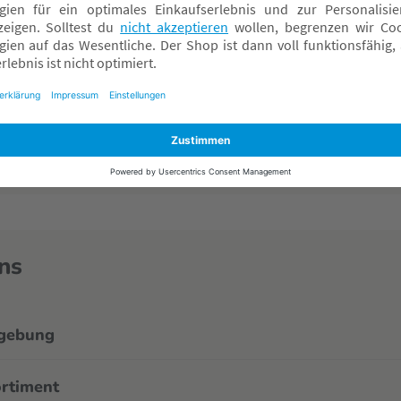
ns
mgebung
ortiment