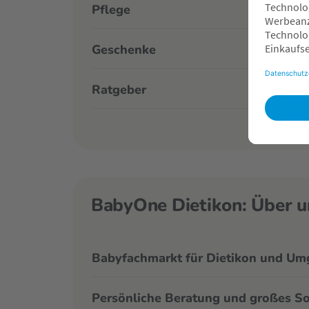
Pflege
Geschenke
Ratgeber
BabyOne Dietikon: Über u
Babyfachmarkt für Dietikon und U
Persönliche Beratung und großes S