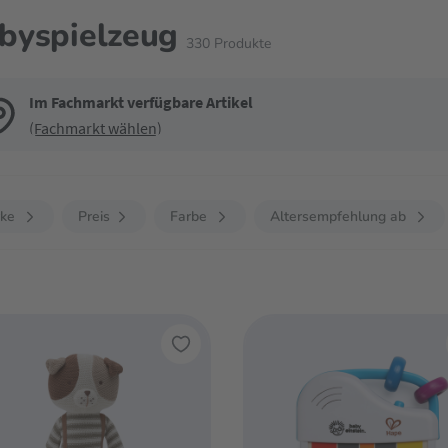
byspielzeug
330
Produkte
Im Fachmarkt verfügbare Artikel
(Fachmarkt wählen)
de die Filter, um die Produktliste nach deinen Wünschen einzugrenzen. Du k
ke
Preis
Farbe
Altersempfehlung ab