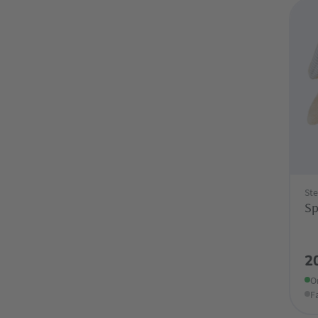
Ste
Sp
2
O
F