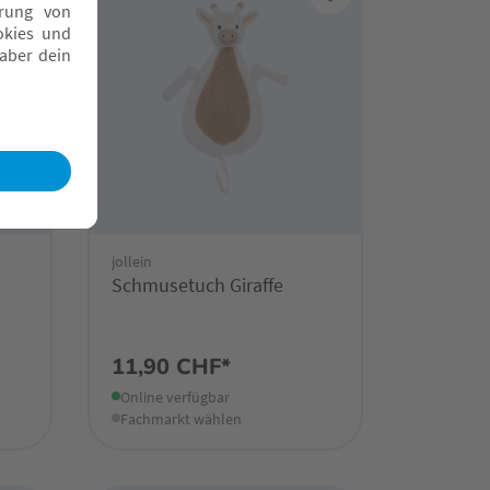
jollein
Schmusetuch Giraffe
11,90 CHF*
Online verfügbar
Fachmarkt wählen