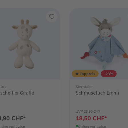
★ Toppreis
-23%
ttou
Sterntaler
scheltier Giraffe
Schmusetuch Emmi
UVP 23,90 CHF
8,90 CHF*
18,50 CHF*
nline verfügbar
Online verfügbar