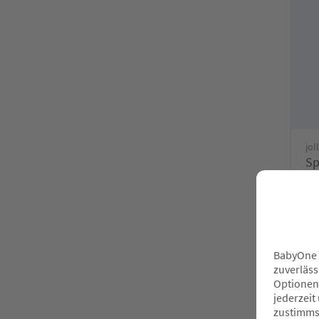
jol
Sp
2
O
F