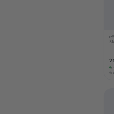
jol
St
2
O
F