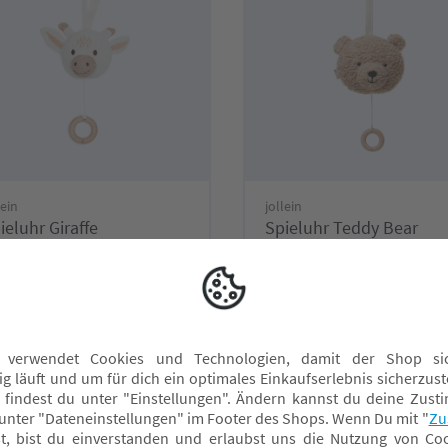
lein
jollein
ieluhr Giraffe
Spieluhr Teddy Bear
2,90 CHF*
21,90 CHF*
nline verfügbar
Online verfügbar
achmarkt wählen
Fachmarkt wählen