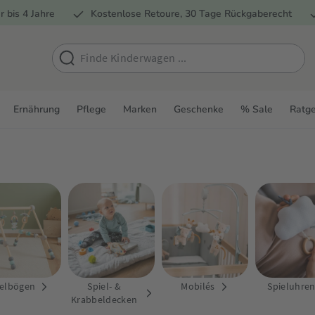
r bis 4 Jahre
Kostenlose Retoure, 30 Tage Rückgaberecht
Ernährung
Pflege
Marken
Geschenke
% Sale
Ratg
ielbögen
Spiel- &
Mobilés
Spieluhre
Krabbeldecken