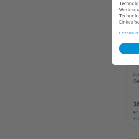
DJ
Re
1
O
F