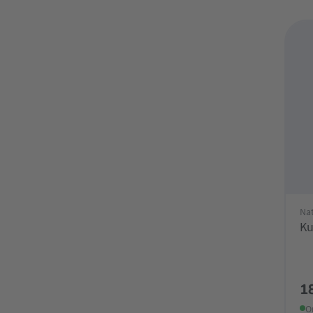
Na
Ku
1
O