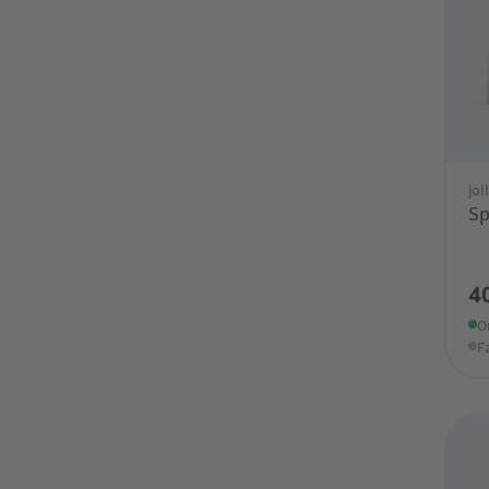
jol
Sp
4
O
F