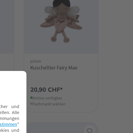
jollein
Kuscheltier Fairy Mae
20,90 CHF*
Online verfügbar
Fachmarkt wählen