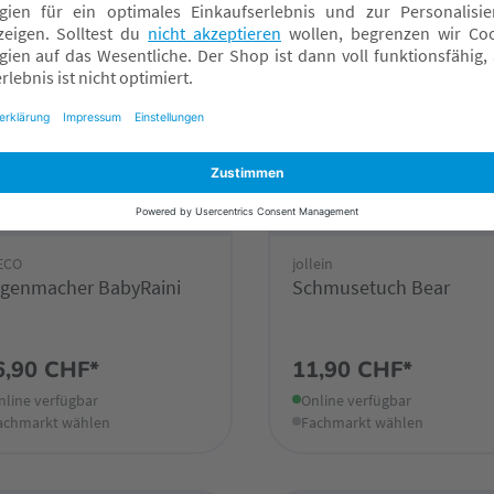
ECO
jollein
genmacher BabyRaini
Schmusetuch Bear
6,90 CHF*
11,90 CHF*
nline verfügbar
Online verfügbar
achmarkt wählen
Fachmarkt wählen