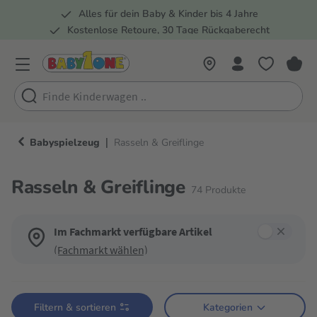
Alles für dein Baby & Kinder bis 4 Jahre
springen
Zur Hauptnavigation springen
Kostenlose Retoure, 30 Tage Rückgaberecht
5 Fachmärkte in der Schweiz
|
Babyspielzeug
Rasseln & Greiflinge
Rasseln & Greiflinge
74
Produkte
Im Fachmarkt verfügbare Artikel
(Fachmarkt wählen)
Verwende die Filter, um die Produktliste nach deinen Wünschen einzugren
Filtern & sortieren
Kategorien