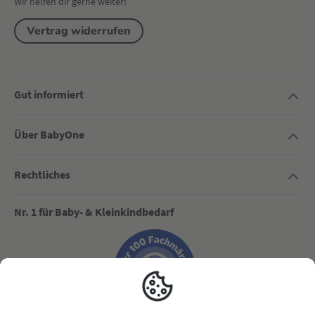
Wir helfen dir gerne weiter!
Vertrag widerrufen
Gut informiert
Über BabyOne
Rechtliches
Nr. 1 für Baby- & Kleinkindbedarf