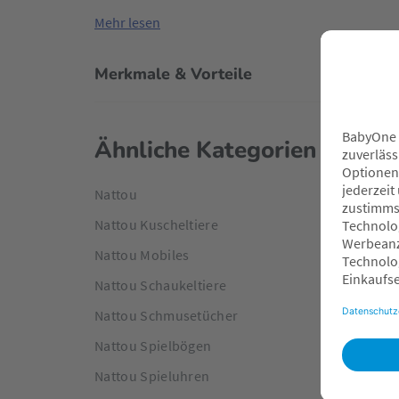
Mehr lesen
Merkmale & Vorteile
Ähnliche Kategorien
Nattou
Nattou Kuscheltiere
Nattou Mobiles
Nattou Schaukeltiere
Nattou Schmusetücher
Nattou Spielbögen
Nattou Spieluhren