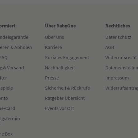
formiert
Über BabyOne
Rechtliches
ndelsgarantie
Über Uns
Datenschutz
ieren & Abholen
Karriere
AGB
 FAQ
Soziales Engagement
Widerrufsrecht
g & Versand
Nachhaltigkeit
Dateneinstellu
tter
Presse
Impressum
spiele
Sicherheit & Rückrufe
Widerrufsantra
onto
Ratgeber Übersicht
e-Card
Events vor Ort
ngstermin
n
me Box