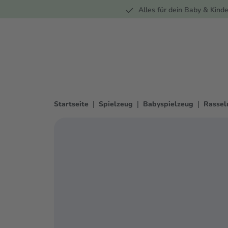
Unterwegs
Wohnen
Spielzeug
Bekleidung
Alles für dein Baby & Kinde
springen
Zur Hauptnavigation springen
|
|
|
Startseite
Spielzeug
Babyspielzeug
Rassel