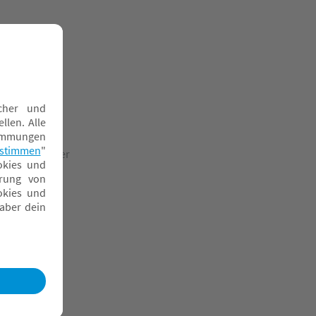
chmusetücher
pielbögen
pieluhren
pielwürfel
assermatten