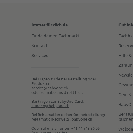
Immer für dich da
Gut in
Finde deinen Fachmarkt
Fachha
Kontakt
Reserv
Services
Hilfe &
Zahlun
Newsle
Bei Fragen zu deiner Bestellung oder 
Produkten:
Gewinn
service@babyone.ch
oder schreibe uns direkt 
hier
.
Dein K
Bei Fragen zur BabyOne-Card:
BabyOn
kunden@babyone.ch
Beratu
Bei Reklamation deiner Onlinebestellung:
buche
reklamation-schweiz@babyone.ch
Oder ruf uns an unter:
+41 44 743 80 09
Welco
(Mo - Sa: 09 - 17 Uhr)