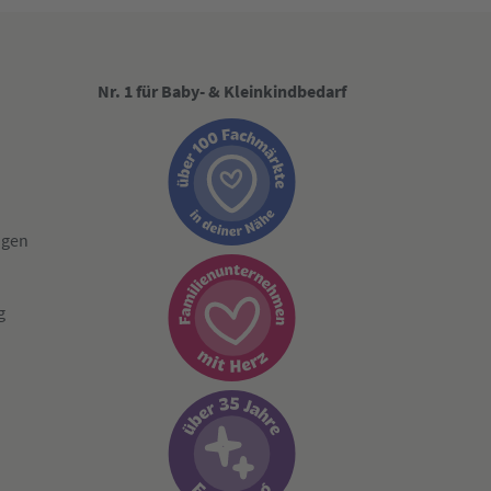
Nr. 1 für Baby- & Kleinkindbedarf
ngen
g