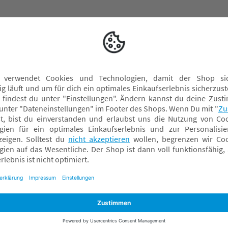
Nattou Wickelauflagen
S
Knisterspielzeug & Knistertücher
S
Krabbelrollen
S
Krabbelspielzeug
S
Kuscheltiere
W
Mobilés
Rasseln & Greiflinge