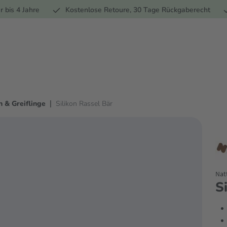
Ernährung
Pflege
Marken
Geschenke
% Sale
Ratge
r bis 4 Jahre
Kostenlose Retoure, 30 Tage Rückgaberecht
|
n & Greiflinge
Silikon Rassel Bär
Nat
S