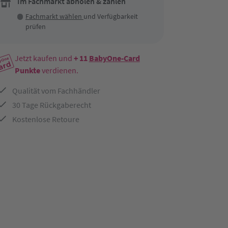
Im Fachmarkt abholen & zahlen
Fachmarkt wählen
und Verfügbarkeit
prüfen
Jetzt kaufen und
+ 11
BabyOne-Card
Punkte
verdienen.
Qualität vom Fachhändler
30 Tage Rückgaberecht
Kostenlose Retoure