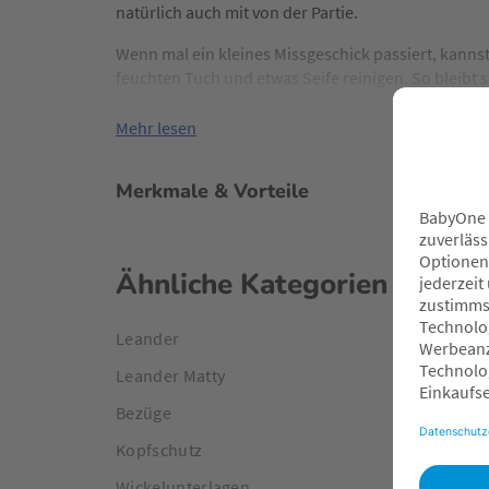
natürlich auch mit von der Partie.
Wenn mal ein kleines Missgeschick passiert, kann
feuchten Tuch und etwas Seife reinigen. So bleibt s
Wickelabenteuer. So wird das Wickeln zum echten V
Mehr lesen
Merkmale & Vorteile
Ähnliche Kategorien
Leander
Leander Matty
Bezüge
Kopfschutz
Wickelunterlagen