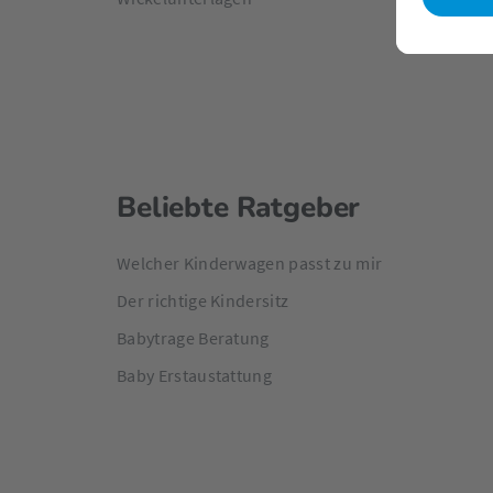
Beliebte Ratgeber
Welcher Kinderwagen passt zu mir
Der richtige Kindersitz
Babytrage Beratung
Baby Erstaustattung