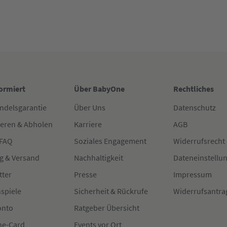
formiert
Über BabyOne
Rechtliches
ndelsgarantie
Über Uns
Datenschutz
ieren & Abholen
Karriere
AGB
 FAQ
Soziales Engagement
Widerrufsrecht
g & Versand
Nachhaltigkeit
Dateneinstellu
tter
Presse
Impressum
spiele
Sicherheit & Rückrufe
Widerrufsantra
onto
Ratgeber Übersicht
e-Card
Events vor Ort