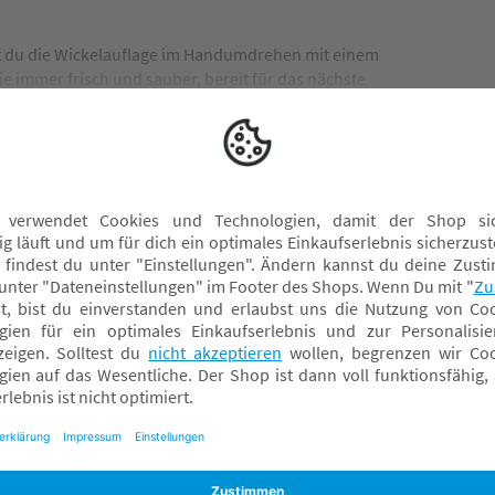
st du die Wickelauflage im Handumdrehen mit einem
ie immer frisch und sauber, bereit für das nächste
ergnügen – für dich und deinen kleinen Liebling!