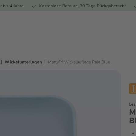
Ernährung
Pflege
Marken
Geschenke
% Sale
Ratge
r bis 4 Jahre
Kostenlose Retoure, 30 Tage Rückgaberecht
|
|
Wickelunterlagen
Matty™ Wickelauflage Pale Blue
Lea
M
B