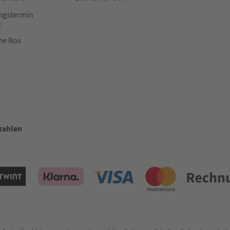
ngstermin
n
me Box
 zahlen