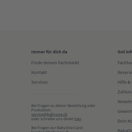
Immer für dich da
Gut in
Finde deinen Fachmarkt
Fachha
Kontakt
Reserv
Services
Hilfe &
Zahlun
Newsle
Bei Fragen zu deiner Bestellung oder 
Produkten:
Gewinn
service@babyone.ch
oder schreibe uns direkt 
hier
.
Dein K
Bei Fragen zur BabyOne-Card:
BabyOn