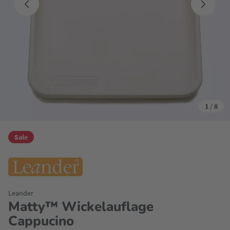
1
/
8
Sale
Leander
Matty™ Wickelauflage
Cappucino