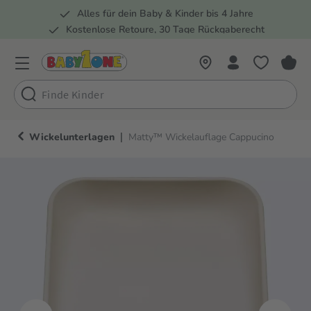
Alles für dein Baby & Kinder bis 4 Jahre
springen
Zur Hauptnavigation springen
Kostenlose Retoure, 30 Tage Rückgaberecht
5 Fachmärkte in der Schweiz
|
Wickelunterlagen
Matty™ Wickelauflage Cappucino