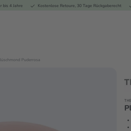
Ernährung
Pflege
Marken
Geschenke
% Sale
Ratge
r bis 4 Jahre
Kostenlose Retoure, 30 Tage Rückgaberecht
lüschmond Puderrosa
THE
P