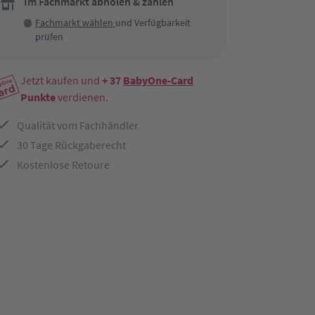
Im Fachmarkt abholen & zahlen
Fachmarkt wählen
und Verfügbarkeit
prüfen
Jetzt kaufen und
+ 37
BabyOne-Card
Punkte
verdienen.
Qualität vom Fachhändler
30 Tage Rückgaberecht
Kostenlose Retoure