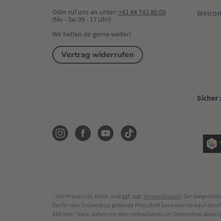
Oder ruf uns an unter:
+41 44 743 80 09
Welco
(Mo - Sa: 09 - 17 Uhr)
Wir helfen dir gerne weiter!
Vertrag widerrufen
Sicher
* Alle Preise inkl. MwSt. und ggf. zzgl.
Versandkosten
. Der dargestel
Der für den Onlineshop geltende Preis stellt bei einem Verkauf du
Abholen“ kann daher von dem Verkaufspreis im Onlineshop abweichen