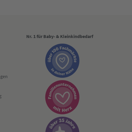
Nr. 1 für Baby- & Kleinkindbedarf
ngen
g