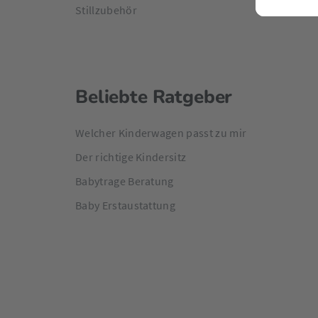
Stillzubehör
Beliebte Ratgeber
Welcher Kinderwagen passt zu mir
Der richtige Kindersitz
Babytrage Beratung
Baby Erstaustattung