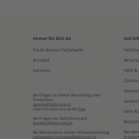
Immer für dich da
Gut in
Finde deinen Fachmarkt
Fachha
Kontakt
Reserv
Services
Hilfe &
Zahlun
Newsle
Bei Fragen zu deiner Bestellung oder 
Produkten:
Gewinn
service@babyone.ch
oder schreibe uns direkt 
hier
.
Dein K
Bei Fragen zur BabyOne-Card:
BabyOn
kunden@babyone.ch
Beratu
Bei Reklamation deiner Onlinebestellung:
buche
reklamation-schweiz@babyone.ch