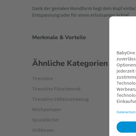
Dank der genialen Mondform liegt dein Kopf einfac
Entspannung oder für einen erholsamen Schlaf.
Merkmale & Vorteile
Ähnliche Kategorien
Theraline
Theraline Plüschmond
Theraline Stillkissenbezug
Milchpumpen
Spucktücher
Stillkissen