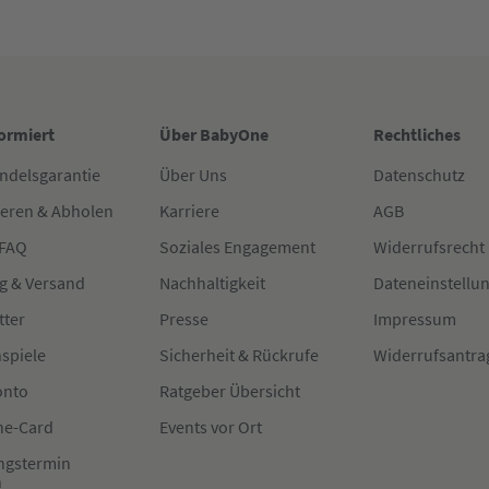
formiert
Über BabyOne
Rechtliches
ndelsgarantie
Über Uns
Datenschutz
ieren & Abholen
Karriere
AGB
 FAQ
Soziales Engagement
Widerrufsrecht
g & Versand
Nachhaltigkeit
Dateneinstellu
tter
Presse
Impressum
spiele
Sicherheit & Rückrufe
Widerrufsantra
onto
Ratgeber Übersicht
e-Card
Events vor Ort
ngstermin
n