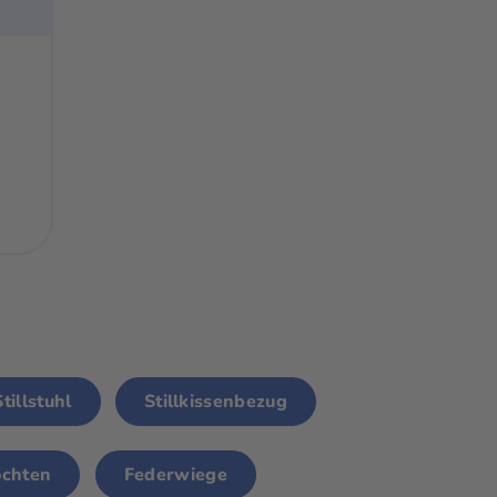
Stillstuhl
Stillkissenbezug
ochten
Federwiege