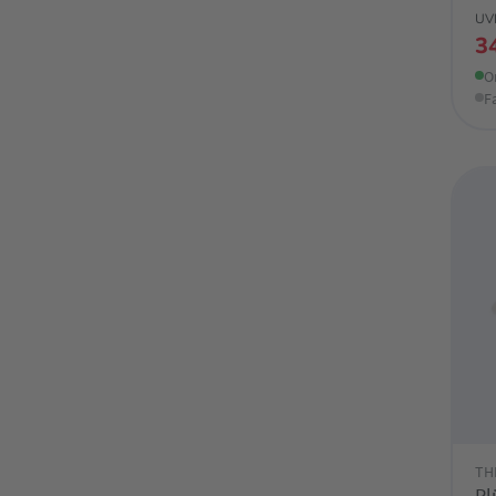
UV
3
O
F
TH
Pl