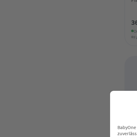
3
O
F
Sal