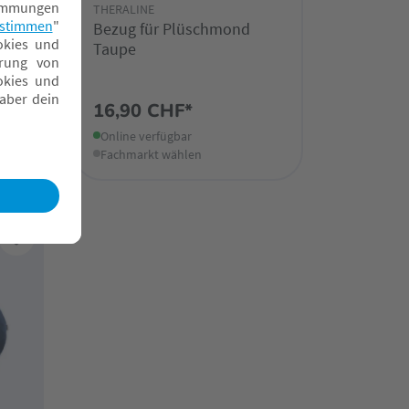
THERALINE
Bezug für Plüschmond
Taupe
16,90 CHF*
Online verfügbar
Fachmarkt wählen