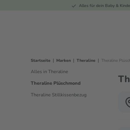
Unterwegs
Wohnen
Spielzeug
Bekleidung
Alles für dein Baby & Kinde
springen
Zur Hauptnavigation springen
|
|
|
Startseite
Marken
Theraline
Theraline Plüs
Alles in Theraline
Th
Theraline Plüschmond
Theraline Stillkissenbezug
Verwen