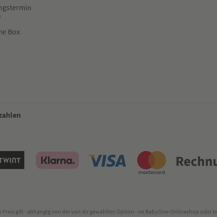
ngstermin
n
me Box
 zahlen
lte Preis gilt - abhängig von der von dir gewählten Option - im BabyOne-Onlineshop oder