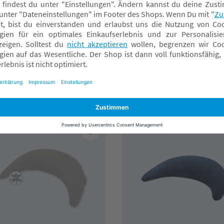
ERALINE
THERALINE
üschmond Dunkelblau
Plüschmond Puderrosa
P 36,90 CHF
4,90 CHF*
36,90 CHF*
nline verfügbar
Online verfügbar
achmarkt wählen
Fachmarkt wählen