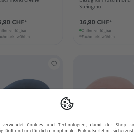
Steingrau
6,90 CHF*
16,90 CHF*
nline verfügbar
Online verfügbar
achmarkt wählen
Fachmarkt wählen
e