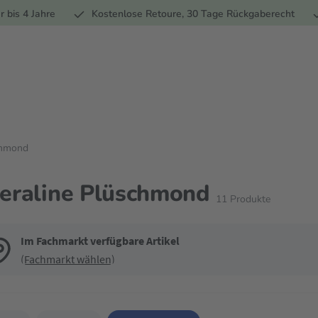
Ernährung
Pflege
Marken
Geschenke
% Sale
Ratge
r bis 4 Jahre
Kostenlose Retoure, 30 Tage Rückgaberecht
chmond
eraline Plüschmond
11
Produkte
Im Fachmarkt verfügbare Artikel
(Fachmarkt wählen)
de die Filter, um die Produktliste nach deinen Wünschen einzugrenzen. Du k