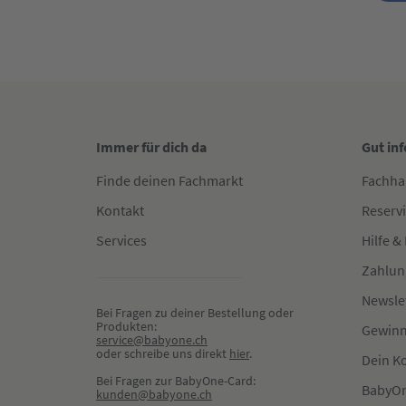
Immer für dich da
Gut in
Finde deinen Fachmarkt
Fachha
Kontakt
Reserv
Services
Hilfe &
Zahlun
Newsle
Bei Fragen zu deiner Bestellung oder 
Produkten:
Gewinn
service@babyone.ch
oder schreibe uns direkt 
hier
.
Dein K
Bei Fragen zur BabyOne-Card:
BabyOn
kunden@babyone.ch