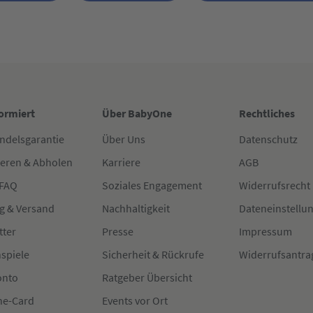
formiert
Über BabyOne
Rechtliches
ndelsgarantie
Über Uns
Datenschutz
ieren & Abholen
Karriere
AGB
 FAQ
Soziales Engagement
Widerrufsrecht
g & Versand
Nachhaltigkeit
Dateneinstellu
tter
Presse
Impressum
spiele
Sicherheit & Rückrufe
Widerrufsantra
onto
Ratgeber Übersicht
e-Card
Events vor Ort