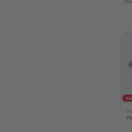
Pre
Sal
TH
Pl