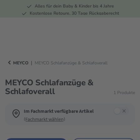
Alles für dein Baby & Kinder bis 4 Jahre
springen
Zur Hauptnavigation springen
Kostenlose Retoure, 30 Tage Rückgaberecht
5 Fachmärkte in der Schweiz
|
MEYCO
MEYCO Schlafanzüge & Schlafoverall
MEYCO Schlafanzüge &
Schlafoverall
1
Produkte
Im Fachmarkt verfügbare Artikel
(Fachmarkt wählen)
Verwende die Filter, um die Produktliste nach deinen Wünschen einzugren