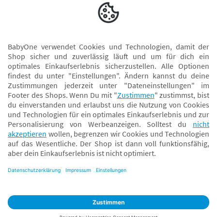
Versand mit
* Alle Preise inkl. MwSt. und ggf. zzgl.
Versandkosten
. Der dargestellte Preis gilt -
abhängig von der von dir gewählten Option - im BabyOne-Onlineshop oder bei
Abholung in dem von dir gewählten BabyOne-Franchise-Betrieb. Der für den
Onlineshop geltende Preis stellt bei einem Verkauf durch unsere Franchise-
Nehmer eine unverbindliche Preisempfehlung dar. Der Verkaufspreis der
Franchise-Nehmer im Rahmen der Option „Reservieren und Abholen“ kann
daher von dem Verkaufspreis im Onlineshop abweichen. Angaben zu
Versandzeiten gelten nur bei Bezahlung mit einer der folgenden Zahlarten:
PayPal, Visa, Mastercard, Sofortüberweisung (Klarna), Kauf auf Rechnung mit
Klarna.