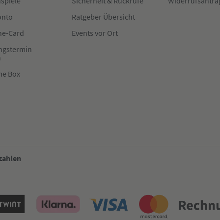
spiele
Sicherheit & Rückrufe
Widerrufsantra
onto
Ratgeber Übersicht
e-Card
Events vor Ort
ngstermin
n
me Box
 zahlen