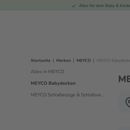
Unterwegs
Wohnen
Spielzeug
Bekleidung
Alles für dein Baby & Kinde
springen
Zur Hauptnavigation springen
|
|
|
Startseite
Marken
MEYCO
MEYCO Babydeck
Alles in MEYCO
ME
MEYCO Babydecken
MEYCO Schlafanzüge & Schlafoverall
Verwen