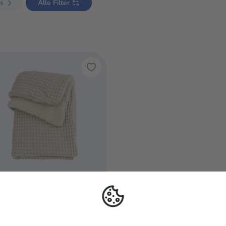
is
Alle Filter
YCO
bydecke Waffel Teddy
and