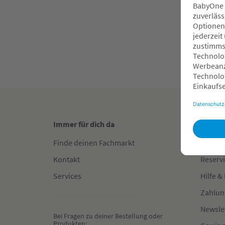
4
O
F
Immer für dich da
Gut in
Finde deinen Fachmarkt
Fachha
Kontakt
Reserv
Services
Hilfe &
Zahlun
Newsle
Bei Fragen zu deiner Bestellung oder 
Produkten: