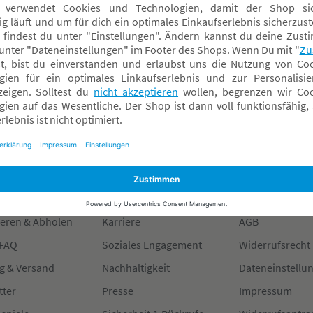
0,90 CHF*
nline verfügbar
achmarkt wählen
formiert
Über BabyOne
Rechtliches
ndelsgarantie
Über Uns
Datenschutz
ieren & Abholen
Karriere
AGB
 FAQ
Soziales Engagement
Widerrufsrecht
g & Versand
Nachhaltigkeit
Dateneinstellu
tter
Presse
Impressum