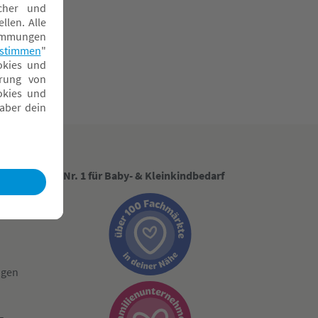
Nr. 1 für Baby- & Kleinkindbedarf
ngen