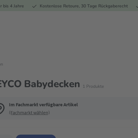
Ernährung
Pflege
Marken
Geschenke
% Sale
Ratge
r bis 4 Jahre
Kostenlose Retoure, 30 Tage Rückgaberecht
en
YCO Babydecken
1
Produkte
Im Fachmarkt verfügbare Artikel
(Fachmarkt wählen)
de die Filter, um die Produktliste nach deinen Wünschen einzugrenzen. Du k