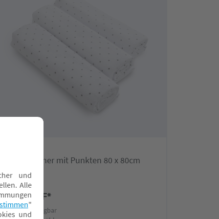
Nur bei uns
LITTLE ONE
Moltontücher mit Punkten 80 x 80cm
9,90 CHF*
Online verfügbar