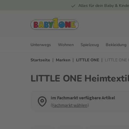
Alles für dein Baby & Kinde
springen
Zur Hauptnavigation springen
Unterwegs
Wohnen
Spielzeug
Bekleidung
|
|
|
Startseite
Marken
LITTLE ONE
LITTLE ONE H
LITTLE ONE Heimtexti
Im Fachmarkt verfügbare Artikel
(Fachmarkt wählen)
Verwende die Filter, um die Produktliste nach deinen Wün