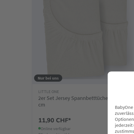
Nur bei uns
LITTLE ONE
2er Set Jersey Spannbetttücher 40 x 90
cm
11,90 CHF*
Online verfügbar