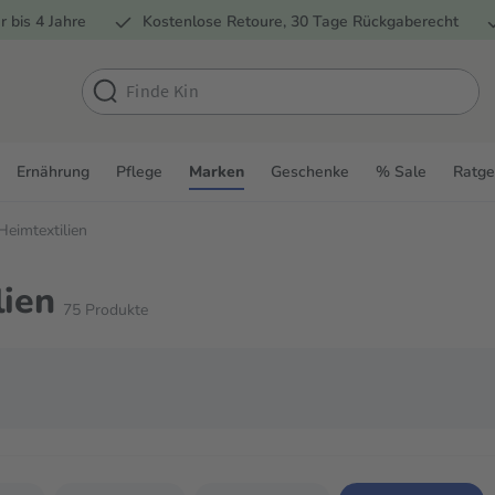
r bis 4 Jahre
Kostenlose Retoure, 30 Tage Rückgaberecht
Ernährung
Pflege
Marken
Geschenke
% Sale
Ratge
eimtextilien
lien
75
Produkte
schen einzugrenzen. Du kannst mit der Tab-Taste zwischen den Filtern navig