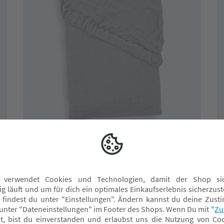
Nur bei uns
LITTLE ONE
Musselin-Spannbettlaken bis 70 x 140
cm
11,90 CHF*
Online verfügbar