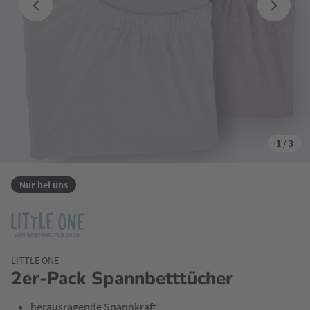
1
/
3
Nur bei uns
LITTLE ONE
2er-Pack Spannbetttücher
herausragende Spannkraft