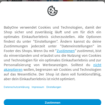
Versand mit
* Alle Preise inkl. MwSt. und ggf. zzgl.
Versandkosten
. Der dargestellte Preis gilt -
abhängig von der von dir gewählten Option - im BabyOne-Onlineshop oder bei
Abholung in dem von dir gewählten BabyOne-Franchise-Betrieb. Der für den
Onlineshop geltende Preis stellt bei einem Verkauf durch unsere Franchise-
Nehmer eine unverbindliche Preisempfehlung dar. Der Verkaufspreis der
Franchise-Nehmer im Rahmen der Option „Reservieren und Abholen“ kann
daher von dem Verkaufspreis im Onlineshop abweichen. Angaben zu
Versandzeiten gelten nur bei Bezahlung mit einer der folgenden Zahlarten:
PayPal, Visa, Mastercard, Sofortüberweisung (Klarna), Kauf auf Rechnung mit
Klarna.