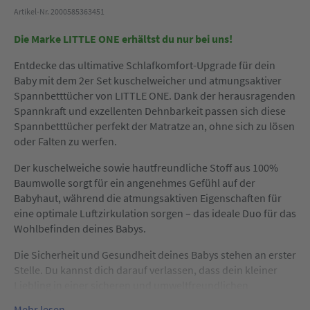
Artikel-Nr. 2000585363451
Die Marke LITTLE ONE erhältst du nur bei uns!
Entdecke das ultimative Schlafkomfort-Upgrade für dein
Baby mit dem 2er Set kuschelweicher und atmungsaktiver
Spannbetttücher von LITTLE ONE. Dank der herausragenden
Spannkraft und exzellenten Dehnbarkeit passen sich diese
Spannbetttücher perfekt der Matratze an, ohne sich zu lösen
oder Falten zu werfen.
Der kuschelweiche sowie hautfreundliche Stoff aus 100%
Baumwolle sorgt für ein angenehmes Gefühl auf der
Babyhaut, während die atmungsaktiven Eigenschaften für
eine optimale Luftzirkulation sorgen – das ideale Duo für das
Wohlbefinden deines Babys.
Die Sicherheit und Gesundheit deines Babys stehen an erster
Stelle. Du kannst dich darauf verlassen, dass dein kleiner
Liebling in einer sicheren und umweltfreundlichen
Umgebung schläft.
Mehr lesen