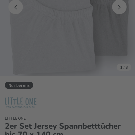
1
/
3
Nur bei uns
LITTLE ONE
2er Set Jersey Spannbetttücher
bis 70 x 140 cm