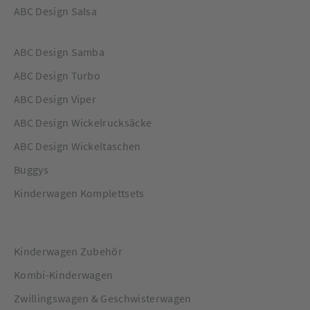
mit einer abwischbaren Wickelunterlage ausgestattet, damit
ABC Design Salsa
du deinen kleinen Schatz überall hygienisch wickeln kannst.
Außerdem ist im Lieferumfang ein herausnehmbarer Isolier-
Flaschenhalter enthalten – in dem natürlich nicht nur
ABC Design Samba
Fläschchen, sondern auch Gläschen transportiert werden
ABC Design Turbo
können.
ABC Design Viper
ABC Design Wickelrucksäcke
ABC Design Wickeltaschen
Buggys
Kinderwagen Komplettsets
Kinderwagen Zubehör
Kombi-Kinderwagen
Zwillingswagen & Geschwisterwagen