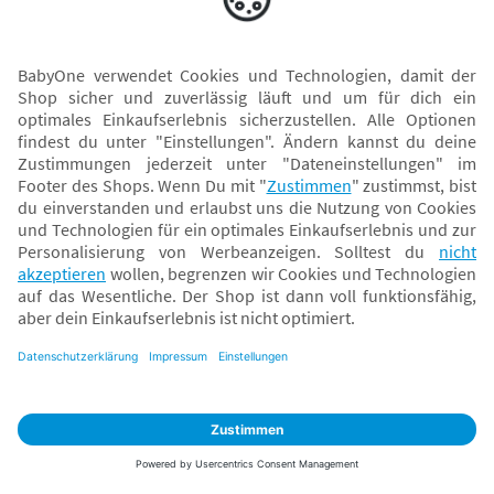
Versand mit
* Alle Preise inkl. MwSt. und ggf. zzgl.
Versandkosten
. Der dargestellte Preis gilt -
abhängig von der von dir gewählten Option - im BabyOne-Onlineshop oder bei
Abholung in dem von dir gewählten BabyOne-Franchise-Betrieb. Der für den
Onlineshop geltende Preis stellt bei einem Verkauf durch unsere Franchise-
Nehmer eine unverbindliche Preisempfehlung dar. Der Verkaufspreis der
Franchise-Nehmer im Rahmen der Option „Reservieren und Abholen“ kann
daher von dem Verkaufspreis im Onlineshop abweichen. Angaben zu
Versandzeiten gelten nur bei Bezahlung mit einer der folgenden Zahlarten:
PayPal, Visa, Mastercard, Sofortüberweisung (Klarna), Kauf auf Rechnung mit
Klarna.