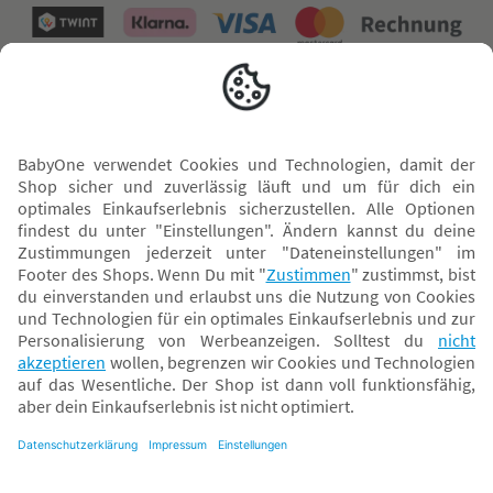
Versand mit
* Alle Preise inkl. MwSt. und ggf. zzgl.
Versandkosten
. Der dargestellte Preis gilt -
abhängig von der von dir gewählten Option - im BabyOne-Onlineshop oder bei
Abholung in dem von dir gewählten BabyOne-Franchise-Betrieb. Der für den
Onlineshop geltende Preis stellt bei einem Verkauf durch unsere Franchise-
Nehmer eine unverbindliche Preisempfehlung dar. Der Verkaufspreis der
Franchise-Nehmer im Rahmen der Option „Reservieren und Abholen“ kann
daher von dem Verkaufspreis im Onlineshop abweichen. Angaben zu
Versandzeiten gelten nur bei Bezahlung mit einer der folgenden Zahlarten:
PayPal, Visa, Mastercard, Sofortüberweisung (Klarna), Kauf auf Rechnung mit