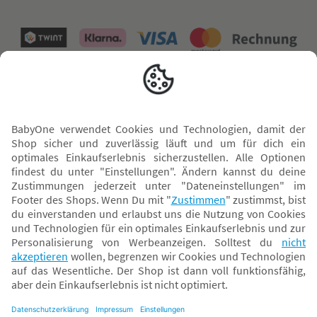
Versand mit
* Alle Preise inkl. MwSt. und ggf. zzgl.
Versandkosten
. Der dargestellte Preis gilt -
abhängig von der von dir gewählten Option - im BabyOne-Onlineshop oder bei
Abholung in dem von dir gewählten BabyOne-Franchise-Betrieb. Der für den
Onlineshop geltende Preis stellt bei einem Verkauf durch unsere Franchise-
Nehmer eine unverbindliche Preisempfehlung dar. Der Verkaufspreis der
Franchise-Nehmer im Rahmen der Option „Reservieren und Abholen“ kann
daher von dem Verkaufspreis im Onlineshop abweichen. Angaben zu
Versandzeiten gelten nur bei Bezahlung mit einer der folgenden Zahlarten: