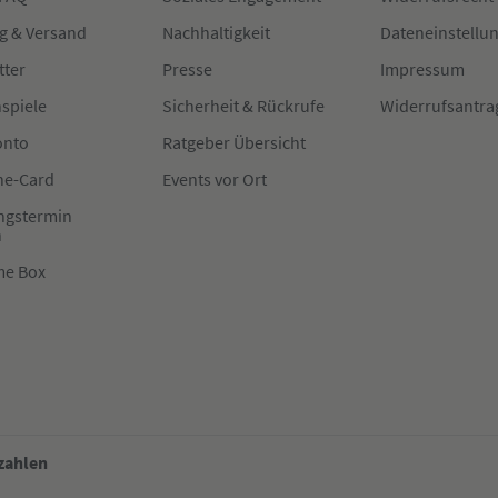
g & Versand
Nachhaltigkeit
Dateneinstellu
tter
Presse
Impressum
spiele
Sicherheit & Rückrufe
Widerrufsantra
onto
Ratgeber Übersicht
e-Card
Events vor Ort
ngstermin
n
me Box
 zahlen