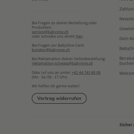
Zahlun
Newsle
Bei Fragen zu deiner Bestellung oder 
Produkten:
Gewinn
service@babyone.ch
oder schreibe uns direkt 
hier
.
Dein K
Bei Fragen zur BabyOne-Card:
BabyOn
kunden@babyone.ch
Beratu
Bei Reklamation deiner Onlinebestellung:
buche
reklamation-schweiz@babyone.ch
Oder ruf uns an unter:
+41 44 743 80 09
Welco
(Mo - Sa: 09 - 17 Uhr)
Wir helfen dir gerne weiter!
Vertrag widerrufen
Sicher