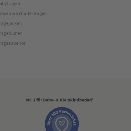
abytragen
raxen & Schultertragen
ragejacken
ragetücher
ragezubehör
Nr. 1 für Baby- & Kleinkindbedarf