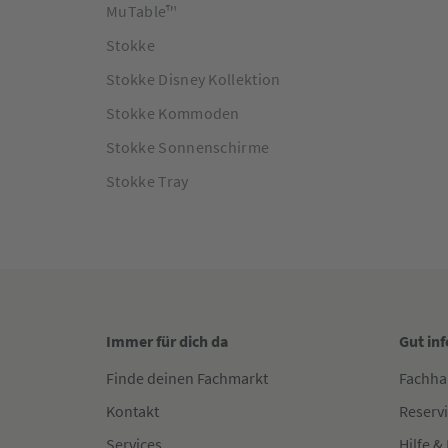
MuTable™
Stokke
Stokke Disney Kollektion
Stokke Kommoden
Stokke Sonnenschirme
Stokke Tray
Immer für dich da
Gut in
Finde deinen Fachmarkt
Fachha
Kontakt
Reserv
Services
Hilfe &