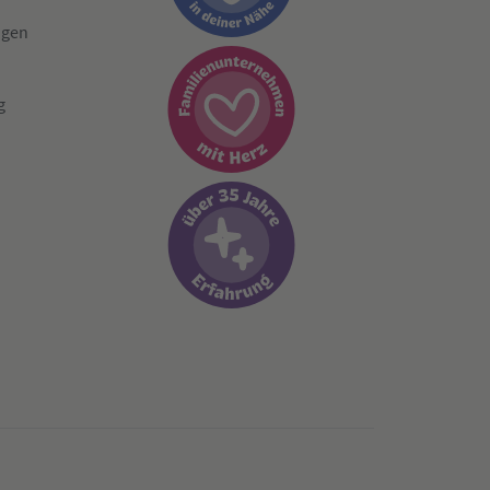
ngen
g