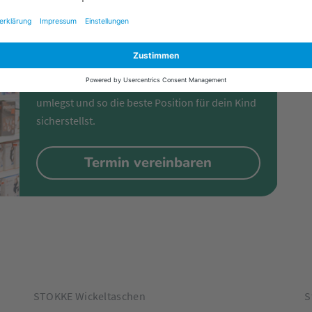
Trage-Beratung im
Fachmarkt
In unseren Fachmärkten zeigen wir dir Schritt
für Schritt, wie du deine Babytrage richtig
umlegst und so die beste Position für dein Kind
sicherstellst.
Termin vereinbaren
STOKKE Wickeltaschen
S