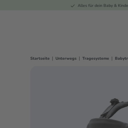
Unterwegs
Wohnen
Spielzeug
Bekleidung
Alles für dein Baby & Kinde
springen
Zur Hauptnavigation springen
|
|
|
Startseite
Unterwegs
Tragesysteme
Babyt