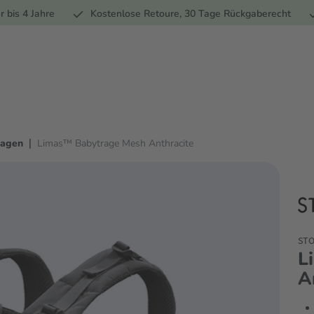
Ernährung
Pflege
Marken
Geschenke
% Sale
Ratge
r bis 4 Jahre
Kostenlose Retoure, 30 Tage Rückgaberecht
|
ragen
Limas™ Babytrage Mesh Anthracite
ST
L
A