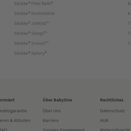
Stokke® Flexi Bath®
B
Stokke® Hochstühle
K
Stokke® JetKids™
T
Stokke® Sleepi™
T
Stokke® Snoozi™
T
Stokke® Xplory®
formiert
Über BabyOne
Rechtliches
ndelsgarantie
Über Uns
Datenschutz
ieren & Abholen
Karriere
AGB
 FAQ
Soziales Engagement
Widerrufsrecht