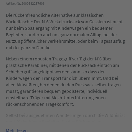
Artikel-Nr. 2000582287606
Die rückenfreundliche Alternative zur klassischen
Wickeltasche: Der N°6 Wickelrucksack von Gesslein ist nicht
nur beim Spaziergang mit Kinderwagen ein bequemer
Begleiter, sondern auch im ganz normalen Alltag, bei der
Nutzung öffentlicher Verkehrsmittel oder beim Tagesausflug
mit der ganzen Familie.
Neben einem robusten Tragegriff verfügt der N°6 über
praktische Karabiner, mit denen der Rucksack einfach am
Schiebergriff angeklippt werden kann, so dass der
Kinderwagen den Transport für dich übernimmt. Und bei
allen Aktivitäten, bei denen du den Rucksack selber tragen
musst, garantieren bequem gepolsterte, individuell
einstellbare Träger mit Mesh-Unterfütterung einen
rückenschonenden Tragekomfort.
Selbst bei ausgedehnten Wanderungen durch die Wildnis ist
der N°6 der ideale Begleiter: Da das Rückenteil mit
atmungsaktiver Mesh-Polsterung ausgestattet ist und eine
Mehr lesen