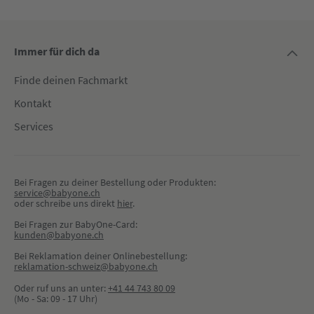
und Männern gleichermaßen geschätzt wird und nicht nur zu
jedem Kinderwagen-Modell passt, sondern auch zu jedem
Outfit. Umso besser, dass der hochwertige Wickelrucksack
nach Ende der Wickelzeit als ganz normaler Backpack
Immer für dich da
weitergenutzt werden kann: Da lohnt sich die Anschaffung
Finde deinen Fachmarkt
garantiert! Ob in Grau, Blau, Beige, Rosa oder oder oder: Der
N°6 von Gesslein ist in vielen tollen Farben und Dessins
Kontakt
bestellbar.
Services
Bei Fragen zu deiner Bestellung oder Produkten:
service@babyone.ch
oder schreibe uns direkt 
hier
.
Bei Fragen zur BabyOne-Card:
kunden@babyone.ch
Bei Reklamation deiner Onlinebestellung:
reklamation-schweiz@babyone.ch
Oder ruf uns an unter:
+41 44 743 80 09
(Mo - Sa: 09 - 17 Uhr)