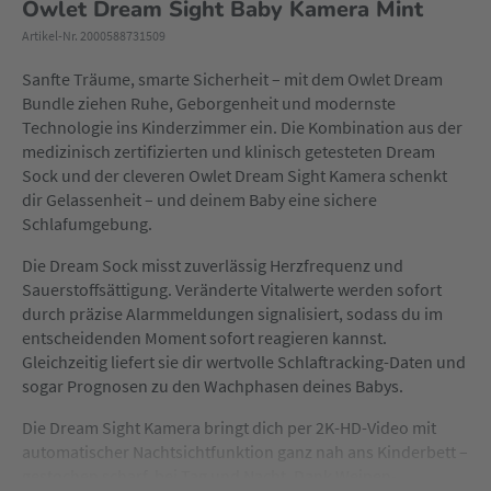
Owlet Dream Sight Baby Kamera Mint
Artikel-Nr. 2000588731509
Sanfte Träume, smarte Sicherheit – mit dem Owlet Dream
Bundle ziehen Ruhe, Geborgenheit und modernste
Technologie ins Kinderzimmer ein. Die Kombination aus der
medizinisch zertifizierten und klinisch getesteten Dream
Sock und der cleveren Owlet Dream Sight Kamera schenkt
dir Gelassenheit – und deinem Baby eine sichere
Schlafumgebung.
Die Dream Sock misst zuverlässig Herzfrequenz und
Sauerstoffsättigung. Veränderte Vitalwerte werden sofort
durch präzise Alarmmeldungen signalisiert, sodass du im
entscheidenden Moment sofort reagieren kannst.
Gleichzeitig liefert sie dir wertvolle Schlaftracking-Daten und
sogar Prognosen zu den Wachphasen deines Babys.
Die Dream Sight Kamera bringt dich per 2K-HD-Video mit
automatischer Nachtsichtfunktion ganz nah ans Kinderbett –
gestochen scharf, bei Tag und Nacht. Dank Weinen-,